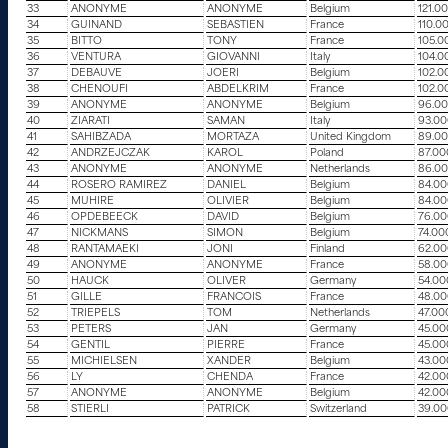
33
ANONYME
ANONYME
Belgium
121.0
34
GUINAND
SEBASTIEN
France
110.0
35
BITTO
TONY
France
105.0
36
VENTURA
GIOVANNI
Italy
104.0
37
DEBAUVE
JOERI
Belgium
102.0
38
CHENOUFI
ABDELKRIM
France
102.0
39
ANONYME
ANONYME
Belgium
96.0
40
ZIARATI
SAMAN
Italy
93.00
41
SAHIBZADA
MORTAZA
United Kingdom
89.0
42
ANDRZEJCZAK
KAROL
Poland
87.00
43
ANONYME
ANONYME
Netherlands
86.0
44
ROSERO RAMIREZ
DANIEL
Belgium
84.00
45
MUHIRE
OLIVIER
Belgium
84.00
46
OPDEBEECK
DAVID
Belgium
76.00
47
NICKMANS
SIMON
Belgium
74.00
48
RANTAMAEKI
JONI
Finland
62.00
49
ANONYME
ANONYME
France
58.00
50
HAUCK
OLIVER
Germany
54.00
51
GILLE
FRANCOIS
France
48.00
52
TRIEPELS
TOM
Netherlands
47.00
53
PETERS
JAN
Germany
45.00
54
GENTIL
PIERRE
France
45.00
55
MICHIELSEN
XANDER
Belgium
43.00
56
LY
CHENDA
France
42.00
57
ANONYME
ANONYME
Belgium
42.00
58
STIERLI
PATRICK
Switzerland
39.00