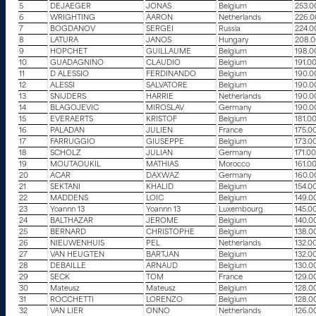
5
DEJAEGER
JONAS
Belgium
253.0
6
WRIGHTING
AARON
Netherlands
226.0
7
BOGDANOV
SERGEI
Russia
224.0
8
LATURA
JANOS
Hungary
208.
9
HOPCHET
GUILLAUME
Belgium
198.0
10
GUADAGNINO
CLAUDIO
Belgium
191.0
11
D ALESSIO
FERDINANDO
Belgium
190.0
12
ALESSI
SALVATORE
Belgium
190.0
13
SNIJDERS
HARRIE
Netherlands
190.0
14
BLAGOJEVIC
MIROSLAV
Germany
190.0
15
EVERAERTS
KRISTOF
Belgium
181.0
16
PALADAN
JULIEN
France
175.0
17
FARRUGGIO
GIUSEPPE
Belgium
173.0
18
SCHOLZ
JULIAN
Germany
171.0
19
MOUTAOUKIL
MATHIAS
Morocco
161.0
20
ACAR
DAXWAZ
Germany
160.0
21
SEKTANI
KHALID
Belgium
154.0
22
MADDENS
LOIC
Belgium
149.0
23
Yoannn 13
Yoannn 13
Luxembourg
145.0
24
BALTHAZAR
JEROME
Belgium
140.0
25
BERNARD
CHRISTOPHE
Belgium
138.0
26
NIEUWENHUIS
PEL
Netherlands
132.0
27
VAN HEUGTEN
BARTJAN
Belgium
132.0
28
DEBAILLE
ARNAUD
Belgium
130.0
29
SECK
TOM
France
129.0
30
Mateusz
Mateusz
Belgium
128.0
31
ROCCHETTI
LORENZO
Belgium
128.0
32
VAN LIER
ONNO
Netherlands
126.0