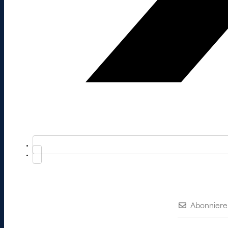
Abonniere