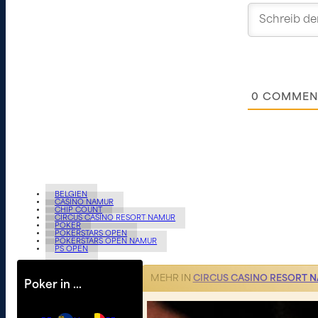
0
COMMEN
BELGIEN
CASINO NAMUR
CHIP COUNT
CIRCUS CASINO RESORT NAMUR
POKER
POKERSTARS OPEN
POKERSTARS OPEN NAMUR
PS OPEN
MEHR IN
CIRCUS CASINO RESORT 
Poker in …