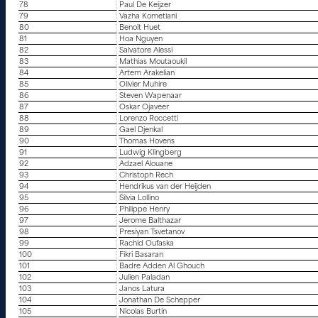
78
Paul De Keijzer
79
Vazha Kometiani
80
Benoit Huet
81
Hoa Nguyen
82
Salvatore Alessi
83
Mathias Moutaoukil
84
Artem Arakelian
85
Olivier Muhire
86
Steven Wapenaar
87
Oskar Ojaveer
88
Lorenzo Roccetti
89
Gael Djenkal
90
Thomas Hovens
91
Ludwig Klingberg
92
Adzael Alouane
93
Christoph Rech
94
Hendrikus van der Heijden
95
Silvia Lollino
96
Philippe Henry
97
Jerome Balthazar
98
Presiyan Tsvetanov
99
Rachid Oufaska
100
Fikri Basaran
101
Badre Adden Al Ghouch
102
Julien Paladan
103
Janos Latura
104
Jonathan De Schepper
105
Nicolas Burtin