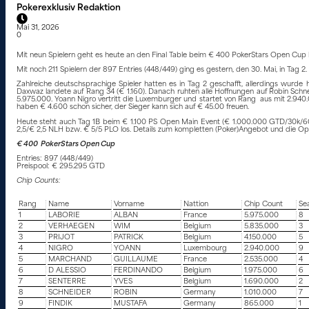
Pokerexklusiv Redaktion
Mai 31, 2026
0
Mit neun Spielern geht es heute an den Final Table beim € 400 PokerStars Open Cu
Mit noch 211 Spielern der 897 Entries (448/449) ging es gestern, den 30. Mai, in Tag 
Zahlreiche deutschsprachige Spieler hatten es in Tag 2 geschafft, allerdings wurde 
Daxwaz landete auf Rang 34 (€ 1.160). Danach ruhten alle Hoffnungen auf Robin Schnei
5.975.000. Yoann Nigro vertritt die Luxemburger und startet von Rang aus mit 2.940.0
haben € 4.600 schon sicher, der Sieger kann sich auf € 45.00 freuen.
Heute steht auch Tag 1B beim € 1.100 PS Open Main Event (€ 1.000.000 GTD/30k/6
2,5/€ 2,5 NLH bzw. € 5/5 PLO los. Details zum kompletten (Poker)Angebot und die Opti
€ 400 PokerStars Open Cup
Entries: 897 (448/449)
Preispool: € 295.295 GTD
Chip Counts:
Rang
Name
Vorname
Nattion
Chip Count
Se
1
LABORIE
ALBAN
France
5.975.000
8
2
VERHAEGEN
WIM
Belgium
5.835.000
3
3
PRIJOT
PATRICK
Belgium
4.150.000
5
4
NIGRO
YOANN
Luxembourg
2.940.000
9
5
MARCHAND
GUILLAUME
France
2.535.000
4
6
D ALESSIO
FERDINANDO
Belgium
1.975.000
6
7
SENTERRE
YVES
Belgium
1.690.000
2
8
SCHNEIDER
ROBIN
Germany
1.010.000
7
9
FINDIK
MUSTAFA
Germany
865.000
1