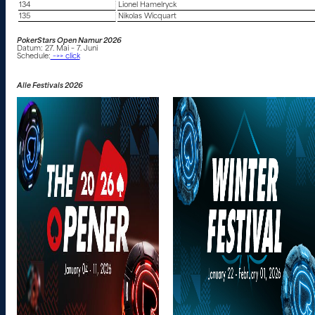
134
Lionel Hamelryck
135
Nikolas Wicquart
PokerStars Open Namur 2026
Datum: 27. Mai – 7. Juni
Schedule:
–>> click
Alle Festivals 2026