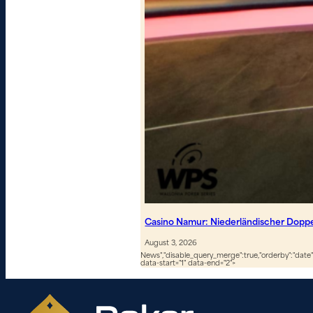
Casino Namur: Niederländischer Dopp
August 3, 2026
News","disable_query_merge":true,"orderby":"date","
data-start="1" data-end="2">