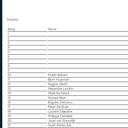
Payouts:
Rang
Name
1
2
3
4
5
6
7
8
9
10
Khalid Sektani
11
Bjorn Huysman
12
Nugzar Glonti
13
Alexandre Lambin
14
Vitalii Shcherba
15
Ahmad Niazi
16
Bogdan Petrascu
17
Peter De Bruin
18
Laurent Dejeaifve
19
Philippe Casteele
20
Joost van Waasdijk
21
Gusti-Adrian Sas