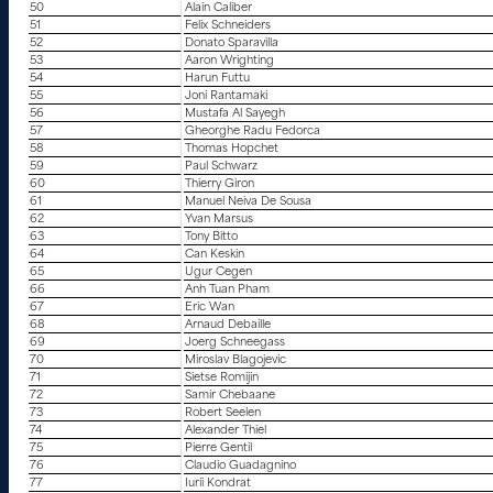
50
Alain Caliber
51
Felix Schneiders
52
Donato Sparavilla
53
Aaron Wrighting
54
Harun Futtu
55
Joni Rantamaki
56
Mustafa Al Sayegh
57
Gheorghe Radu Fedorca
58
Thomas Hopchet
59
Paul Schwarz
60
Thierry Giron
61
Manuel Neiva De Sousa
62
Yvan Marsus
63
Tony Bitto
64
Can Keskin
65
Ugur Cegen
66
Anh Tuan Pham
67
Eric Wan
68
Arnaud Debaille
69
Joerg Schneegass
70
Miroslav Blagojevic
71
Sietse Romijin
72
Samir Chebaane
73
Robert Seelen
74
Alexander Thiel
75
Pierre Gentil
76
Claudio Guadagnino
77
Iurii Kondrat