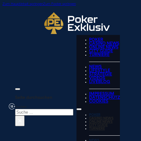
Zum Hauptinhalt springen
Zum Footer springen
POKER
CASINO NEWS
ONLINE NEWS
CITY GUIDE
TURNIERE
NEWS
LIFESTYLE
STRATEGIE
VIDEOS
LIVEBLOG
IMPRESSUM
Seite durchsuchen
DATENSCHUTZ
COOKIES
Suchen
POKER
×
CASINO NEWS
ONLINE NEWS
CITY GUIDE
TURNIERE
NEWS