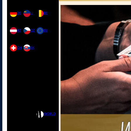
DE
LI
BE
AT
CZ
EU
CH
SK
WORLD