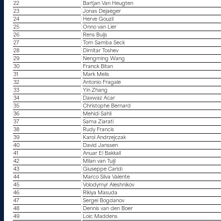
22
Bartjan Van Heugten
23
Jonas Dejaeger
24
Herve Gouzil
25
Onno van Lier
26
Rens Buijs
27
Tom Samba Seck
28
Dimitar Toshev
29
Nengming Wang
30
Franck Bitan
31
Mark Melis
32
Antonio Fragale
33
Yin Zhang
34
Daxwaz Acar
35
Christophe Bernard
36
Mehidi Sahli
37
Sama Ziarati
38
Rudy Francis
39
Karol Andrzejczak
40
David Janssen
41
Anuar El Bakkall
42
Milan van Tuijl
43
Giuseppe Caridi
44
Marco Silva Valente
45
Volodymyr Aleshnikov
46
Rikiya Masuda
47
Sergei Bogdanov
48
Dennis van den Boer
49
Loic Maddens