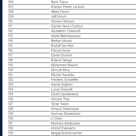
106
Baris Topuz
107
Kristian Peder Larsson
108
Alexis Faraci
109
Jeff Kirsch
110
Giovani Ventura
111
Ciprian Nanu Costica
112
Abdelkrim Chenoufi
113
Walid Belmessaoud
114
Berkan Munar
115
Rudolf Van Mol
116
Pascal Honai
117
Danilo Donnini
118
Roland Gerga
119
Mohamed Maach
120
Samuel Bovy
121
Michal Havavka
122
Frederic Schaeffer
123
Harrie Snijders
124
Lucas Dubovik
125
David Opdebeeck
126
Vincent Thys
127
Taner Yalcin
128
Arnaud Desbrosse
129
Aurimas Stanevicius
130
Li Chen
131
Mortaza Sahibzada
132
Kristof Everaerts
133
Sergej Schuhmacher