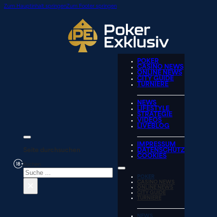
Zum Hauptinhalt springen
Zum Footer springen
POKER
CASINO NEWS
ONLINE NEWS
CITY GUIDE
TURNIERE
NEWS
LIFESTYLE
STRATEGIE
VIDEOS
LIVEBLOG
IMPRESSUM
Seite durchsuchen
DATENSCHUTZ
COOKIES
Suchen
POKER
×
CASINO NEWS
ONLINE NEWS
CITY GUIDE
TURNIERE
NEWS