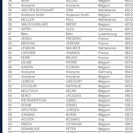
34
MIAH
SAJJAD
Belgium
440.
35
Anonyme
Anonyme
Belgium
437.
36
VAN DEN BOOGAART
DIRK
Netherlands
432.
37
Anderson Smith
Anderson Smith
Belgium
430.
38
MULLER
PAUL
Netherlands
421.0
39
VAN DOORSLAER
BRENT
Belgium
421.0
40
WITRY
ALEX
Germany
420.
41
Beto
Beto
Luxembourg
420.
42
VERDU
FREDERIC
France
399.
43
BROHAN
JEREMIE
France
395.
44
LEMSON
MAURICE
Netherlands
389.
45
LAPOIRIE
YANNICK
France
382.
46
FERRI
BRUNO
France
367.
47
SALME
PIERRE
Belgium
357.
48
KAISON
FLORIAN
Belgium
355.
49
Anonyme
Anonyme
Germany
354.
50
Anonyme
Anonyme
Belgium
354.
51
LEBRUN
GREGORY
Belgium
350.
52
DOCQUIR
NATHALIE
Belgium
343.
53
MOUTIAUX
MILAN
Belgium
340.
54
SENCI
JACQUES
Belgium
340.
55
PIETRAPERTOSA
CANIO
Belgium
340.
56
DOMB
DANIEL
Belgium
339.
57
WOUTERS
JURGEN
Belgium
337.
58
CAKMAK
BURAK
Belgium
332.
59
AGOSTA
ROSARIO
Italy
331.0
60
PREDA
OCTAVIAN
Belgium
328.
61
DEMARLIER
PETER
Belgium
323.