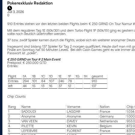
Pokerexklusiv Redaktion
Juli 3, 2026
0
910 Entries stehen vor den letzten beiden Flights beim € 250 GRND On Tour Namur
Mit dem regulären Tag 1E (50k/30′) und dem Turbo Flight 1F (50k/15′) ging es gestern 
sollte noch deutlich übertroffen werden.
37 bzw. zwölf Spieler kamen durch die Flights, wobei sich ein weiterer anonymer Deuts
Insgesamt sind bislang 137 Spieler für Tag 2 morgen qualifiziert. Heute darf man mit
Finale am Sonntag hat 50 Minuten Levels. Bei den Cash Games geht es wie immer ab €
Passwort ist „poker“.
€ 250 GRND on Tour # 2 Main Event
Preispool: € 250.000 GTD
Entries:
Flight
1A
1B
1C
1D
1E
1F
1G
1H
gesamt
Entries
294
101
84
107
246
78
910
left
44
15
13
16
37
12
137
Chip Counts
Rang
Name
Vorname
Nation
Chip 
1
SADOUDI
LAGDAR
France
1.034
2
Anonyme
Anonyme
Germany
1.000
3
VAN VEEN
DAVEY
Netherlands
953.
4
PILETTE
KEVIN
Belgium
872.
5
LEFEBVRE
FLORENT
France
837.