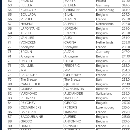
62
PRUSISZ
MAREK
Poland
321.0
63
FULLER
STEVEN
Germany
318.
64
KONCZOK
CHRISTINE
Luxembourg
310.
65
BOUJADA
BILAL
Belgium
297.
66
VERHEE
ADRIEN
France
293.
67
HAKENS
ALBERT
Netherlands
293.
68
LAFONTAINE
JORDAN
Belgium
291.
69
TERESI
ENRICO
Belgium
283.
70
VAN LIER
ALEX
Belgium
281.
71
VONCKEN
CARINA
Netherlands
259.
72
Anonyme
Anonyme
France
250.
73
ERGUN
ALTAN
Germany
247.
74
Anonyme
Anonyme
Belgium
241.0
75
PACILLI
LUIGI
Belgium
235.
76
GUILMIN
FREDERIC
Belgium
235.
77
MM
MM
Belgium
234.
78
LATOUCHE
GEOFFREY
France
233.
79
The Breeze
The Breeze
Italy
233.
80
CANCELLIER
QUENTIN
Belgium
231.0
81
CIUREA
CONSTANTIN
Romania
227.
82
VUCKOVIC
ALEXANDER
Switzerland
225.
83
PIETRZAK
TADEUSZ
Belgium
222.
84
PEYCHEV
GEORGI
Bulgaria
217.0
85
CIEMATNIEKS
PETERIS
Luxembourg
216.
86
BARBISAN
TRISTAN
France
216.
87
BACQUELAINE
ALFRED
Belgium
215.0
88
GRECO
ANTONINO
Belgium
210.
89
DANES
ARNAUD
France
208.