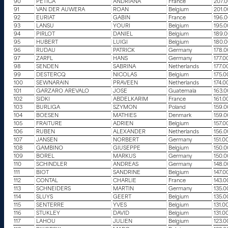
90
PETICA
ANDRIANA
France
207.
91
VAN DER AUWERA
ROAN
Belgium
201.
92
EURIAT
GABIN
France
196.
93
LANSU
YOURI
Belgium
195.
94
PIRLOT
DANIEL
Belgium
189.
95
HUBERT
LUIGI
Belgium
180.
96
RUDAU
PATRICK
Germany
178.
97
ZARFL
HANS
Germany
177.0
98
SENDEN
SABRINA
Netherlands
177.0
99
DESTERCQ
NICOLAS
Belgium
175.0
100
SEWNARAIN
PRAVEEN
Netherlands
174.0
101
GARZARO AREVALO
JOSE
Guatemala
163.
102
SIDKI
ABDELKARIM
France
161.0
103
BURLIGA
SZYMON
Poland
159.
104
BOESEN
MATHIES
Denmark
159.
105
FRAITURE
ADRIEN
Belgium
157.0
106
RUBEN
ALEXANDER
Netherlands
156.
107
JANSEN
NORBERT
Germany
151.0
108
GAMBINO
GIUSEPPE
Belgium
150.
109
BOREL
MARKUS
Germany
150.
110
SCHINDLER
ANDREAS
Germany
148.
111
BIOT
SANDRINE
Belgium
147.0
112
CONTAL
CHARLIE
France
143.0
113
SCHNEIDERS
MARTIN
Germany
135.0
114
SLUYS
GEERT
Belgium
135.0
115
SENTERRE
YVES
Belgium
131.0
116
STUKLEY
DAVID
Belgium
131.0
117
LAHOU
JULIEN
Belgium
123.0