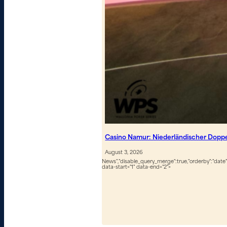
Casino Namur: Niederländischer Dopp
August 3, 2026
News","disable_query_merge":true,"orderby":"date","
data-start="1" data-end="2">