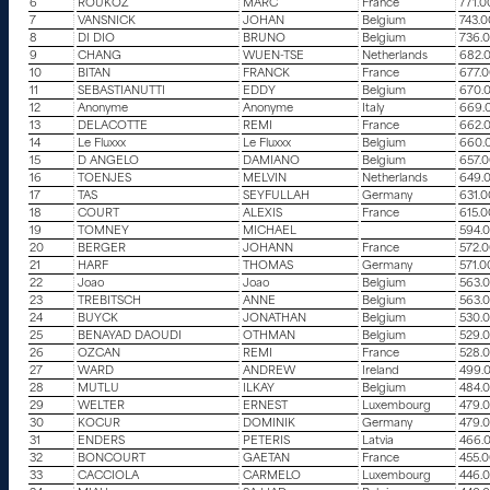
6
ROUKOZ
MARC
France
771.0
7
VANSNICK
JOHAN
Belgium
743.
8
DI DIO
BRUNO
Belgium
736.
9
CHANG
WUEN-TSE
Netherlands
682.
10
BITAN
FRANCK
France
677.
11
SEBASTIANUTTI
EDDY
Belgium
670.
12
Anonyme
Anonyme
Italy
669.
13
DELACOTTE
REMI
France
662.
14
Le Fluxxx
Le Fluxxx
Belgium
660.
15
D ANGELO
DAMIANO
Belgium
657.
16
TOENJES
MELVIN
Netherlands
649.
17
TAS
SEYFULLAH
Germany
631.
18
COURT
ALEXIS
France
615.
19
TOMNEY
MICHAEL
594.
20
BERGER
JOHANN
France
572.
21
HARF
THOMAS
Germany
571.0
22
Joao
Joao
Belgium
563.
23
TREBITSCH
ANNE
Belgium
563.
24
BUYCK
JONATHAN
Belgium
530.
25
BENAYAD DAOUDI
OTHMAN
Belgium
529.
26
OZCAN
REMI
France
528.
27
WARD
ANDREW
Ireland
499.
28
MUTLU
ILKAY
Belgium
484.
29
WELTER
ERNEST
Luxembourg
479.
30
KOCUR
DOMINIK
Germany
479.
31
ENDERS
PETERIS
Latvia
466.
32
BONCOURT
GAETAN
France
455.
33
CACCIOLA
CARMELO
Luxembourg
446.