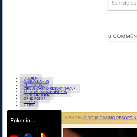
0
COMMEN
BELGIEN
CASINO NAMUR
CHIP COUNT
CIRCUS CASINO RESORT NAMUR
FELIX "XFLIXX" SCHNEIDERS
GRND ON TOUR
GRND POKER
POKER
XFLIXX
MEHR IN
CIRCUS CASINO RESORT 
Poker in …
DE
LI
BE