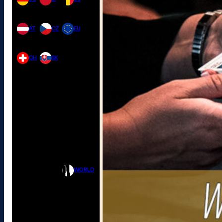
AT
CZ
EU
CH
SK
WORLD