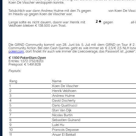
Koen De Visscher verdoppeln konnte.
Tatsächlich war dann Andrew Hulme mit den 7s gegen
von Koen De Vissch
im Heads-up gegen Koen de Visscher war.
Lange sollte es nicht dauern, dasnn war Henrik mit
gegen
all-
Veldhoen blieben € 138.500 zum Trost.
Die GRND Community kommt von 28. Juni bis 5. Juli mit dem GRND on Tour # 2 zu
Community Action. Bei den Cash Games geht es wie immer ab € 2,5/€ 2,5 NLH bzw. €
poker.com
, dort findet Ihr auch wie immer die Livecoverage, das Passwort ist „poker“.
€ 1.100 PokerStars Open
Entries: 1.572 (752/820)
Preispool: € 1.491.828
Payouts:
Rang
Name
1
Koen De Visscher
2
Henrik Veldhoen
3
Andrew Hulme
4
David Docherty
5
Dario Quattrucci
6
Stan Van Dijk
7
Nicolas Burtin
8
Sebastien Guinand
9
Lulei Hu
10
Francois Depasse
11
Anuar El Bakkall