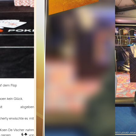
uf dem Flop
oen kein Glück.
mit
abgeben
cherty erwischte es mit
r, Koen De Vischer nahm
gegen
von