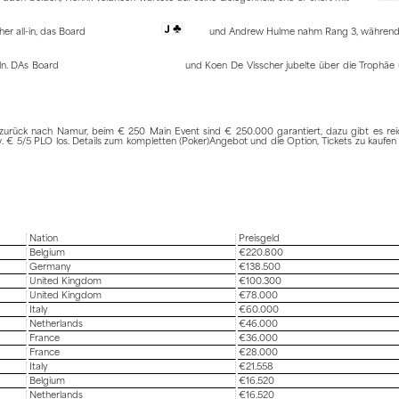
er all-in, das Board
und Andrew Hulme nahm Rang 3, während 
iln. DAs Board
und Koen De Visscher jubelte über die Trophäe
rück nach Namur, beim € 250 Main Event sind € 250.000 garantiert, dazu gibt es reic
 5/5 PLO los. Details zum kompletten (Poker)Angebot und die Option, Tickets zu kaufen 
Nation
Preisgeld
Belgium
€220.800
Germany
€138.500
United Kingdom
€100.300
United Kingdom
€78.000
Italy
€60.000
Netherlands
€46.000
France
€36.000
France
€28.000
Italy
€21.558
Belgium
€16.520
Netherlands
€16.520