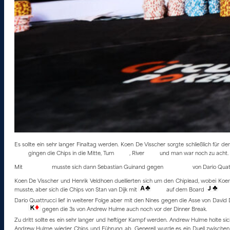
Es sollte ein sehr langer Finaltag werden. Koen De Visscher sorgte schließlich für d
gingen die Chips in die Mitte, Turn
, River
und man war noch zu acht.
Mit
musste sich dann Sebastian Guinand gegen
von Dario Quat
Koen De Visscher und Henrik Veldhoen duellierten sich um den Chiplead, wobei Koe
musste, aber sich die Chips von Stan van Dijk mit
auf dem Board
Dario Quattrucci lief in weiterer Folge aber mit den Nines gegen die Asse von David
gegen die 3s von Andrew Hulme auch noch vor der Dinner Break.
Zu dritt sollte es ein sehr langer und heftiger Kampf werden. Andrew Hulme holte si
Andrew Hulme wieder Chips und Führung ab. Generell wurde es ein Duell zwischen 