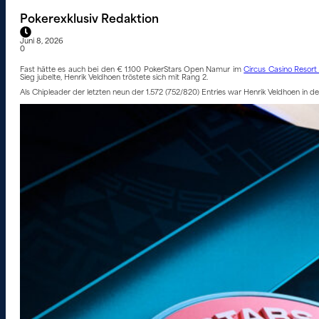
Pokerexklusiv Redaktion
Juni 8, 2026
0
Fast hätte es auch bei den € 1.100 PokerStars Open Namur im
Circus Casino Resor
Sieg jubelte, Henrik Veldhoen tröstete sich mit Rang 2.
Als Chipleader der letzten neun der 1.572 (752/820) Entries war Henrik Veldhoen in de