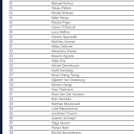
12
Manuel Schnur
13
Tobias Peters
14
Nicolai Striewe
15
Sefar Akcay
16
Patrick Prijot
17
Conor O’Driscoll
18
Luca Delfino
19
Donato Sparavilla
20
Mathieu Gomez
21
Niklas Deitmer
22
Alexandru Danes
23
Rosario Agosta
24
Akiko Ota
25
Ahmet Demirturan
26
Kadir Karadag
27
Wuai Cheng Tsang
28
Gijsbert Van Doesburg
29
Sandro Gangi
30
Yves Thalmann
31
Roan Van Der Auwera
32
Rob Hendrikx
33
Mathias Moutaoukil
34
Luke Nieuwenhuis
35
Jonathan Church
36
Gaetan Schnepf
37
Tolga Savran
38
Florian Roth
39
Rachid Boussakraou