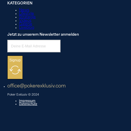
KATEGORIEN
News
Lifestyle
Strategie
Videos
Galerie
Liveblog
Jetzt zu unserem Newsletter anmelden
Signup
office@pokerexklusiv.com
Poker Exklusiv © 2024
Impressum
Datenschutz