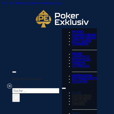
Zum Hauptinhalt springen
Zum Footer springen
POKER
CASINO NEWS
ONLINE NEWS
CITY GUIDE
TURNIERE
NEWS
LIFESTYLE
STRATEGIE
VIDEOS
LIVEBLOG
IMPRESSUM
Seite durchsuchen
DATENSCHUTZ
COOKIES
Suchen
POKER
×
CASINO NEWS
ONLINE NEWS
CITY GUIDE
TURNIERE
NEWS