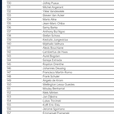
130
Jofrey Puaux
131
Michel Angerant
132
Yikke Vandewiele
133
Steven Van Acker
134
Mario Alina
135
Jean-Marc Chiba
136
Samy Barka
137
Anthony Bui Ngoc
138
Stefan Schoss
139
Kestutis Jungevicius
140
Mykhailo Valihura
141
Alexis Bouchiane
142
Lambertus de Haas
143
Aurel Bogdan
144
Soraya Estrada
145
Royston Drenthe
146
Johannes Deusing
147
Francisco Martin-Romo
148
Frank Schuler
149
Angelo de Krom
150
Wellington Lessa Guedes
151
Moulay Benharrat
152
Niels Minten
153
Jan Dijkstra
154
Lukas Trzcinski
155
Koffi Eric Eklu
156
Jerome Sgorrano
157
Emmanuel Poznanski