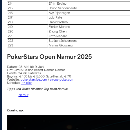
214
Efrim Erdinc
215
Bruno Vandenhaute
216
Avy Rijnbergen
217
Loic Pate
218
Daniel Wilson
219
Florian Moreno
220
Zhong Chen
221
Otto Richard
222
Stefaan Scheerders
223
Marius Gicovanu
PokerStars Open Namur 2025
Datum: 28. Mai bis 9. Juni
Ort: Circus Casino Resort Namur, Namur
Events: 34 inkl. Satellites
Buy-Ins: € 150 bis € 5.000, Satellites ab € 70
Website:
pokerstarslive.com
/
circus-poker.com
Schedule
–>> click
Tipps und Tricks für einen Trip nach Namur:
Namur
Coming up: