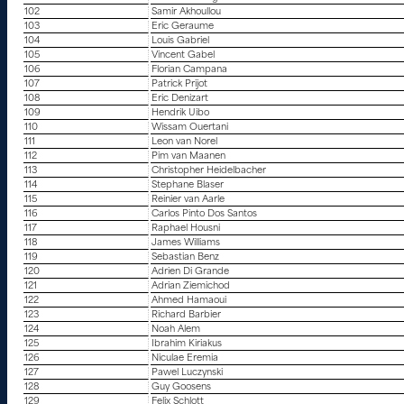
102
Samir Akhoullou
103
Eric Geraume
104
Louis Gabriel
105
Vincent Gabel
106
Florian Campana
107
Patrick Prijot
108
Eric Denizart
109
Hendrik Uibo
110
Wissam Ouertani
111
Leon van Norel
112
Pim van Maanen
113
Christopher Heidelbacher
114
Stephane Blaser
115
Reinier van Aarle
116
Carlos Pinto Dos Santos
117
Raphael Housni
118
James Williams
119
Sebastian Benz
120
Adrien Di Grande
121
Adrian Ziemichod
122
Ahmed Hamaoui
123
Richard Barbier
124
Noah Alem
125
Ibrahim Kiriakus
126
Niculae Eremia
127
Pawel Luczynski
128
Guy Goosens
129
Felix Schlott