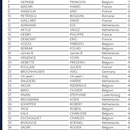
7
DEPASSE
FRANCOIS
Belgium
7
8
MAZARI
HAMID
France
6
9
HASSOUN
SAID
France
6
10
PETRASCU
BOGDAN
Romania
6
11
GAILLARD
DAVID
France
6
12
ADRIAANS
EGI
Netherlands
5
13
AKYUZ
YAVUZ
Netherlands
5
14
HENRY
PHILIPPE
France
5
15
DENIZART
ERIC
France
5
16
VOZZA
FABRIZIO
Belgium
5
17
SERRAR
FOUAD
Belgium
5
18
James B
James B
Netherlands
5
19
ARGENCE
YOAN
France
5
20
HEBETTE
FREDERIC
Belgium
4
21
POULAIN
JULIEN
France
4
22
BRUCHHAUSEN
AXEL
Germany
4
23
Oh yeah !
Oh yeah !
Italy
4
24
SNIJDERS
HARRIE
Netherlands
4
25
AKCAY
INDIRAVUS
Belgium
4
26
MAIO
OLIVIER
Belgium
4
27
PAVAN
STEPHANE
Luxembourg
4
28
BRUGMANS
KOEN
Netherlands
4
29
SCHIPPER
ROBERT
Netherlands
4
30
TACK
RUBEN
Belgium
4
31
KALS
CHARLENE
Belgium
4
32
DUCHOQUET
CHARLES
Belgium
4
33
BHAGGOE
SOENIEL
Netherlands
4
34
SACRE
ROGER
Belgium
4