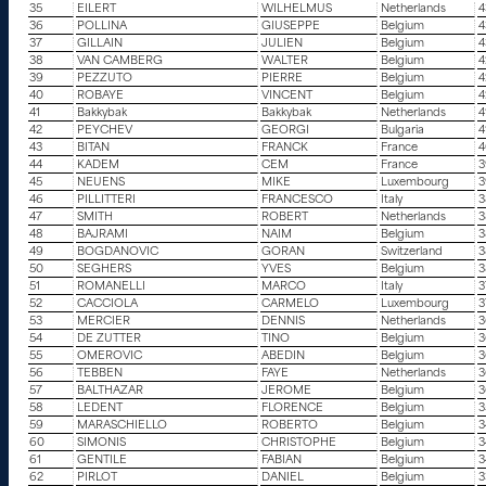
35
EILERT
WILHELMUS
Netherlands
4
36
POLLINA
GIUSEPPE
Belgium
4
37
GILLAIN
JULIEN
Belgium
4
38
VAN CAMBERG
WALTER
Belgium
4
39
PEZZUTO
PIERRE
Belgium
4
40
ROBAYE
VINCENT
Belgium
4
41
Bakkybak
Bakkybak
Netherlands
4
42
PEYCHEV
GEORGI
Bulgaria
4
43
BITAN
FRANCK
France
4
44
KADEM
CEM
France
3
45
NEUENS
MIKE
Luxembourg
3
46
PILLITTERI
FRANCESCO
Italy
3
47
SMITH
ROBERT
Netherlands
3
48
BAJRAMI
NAIM
Belgium
3
49
BOGDANOVIC
GORAN
Switzerland
3
50
SEGHERS
YVES
Belgium
3
51
ROMANELLI
MARCO
Italy
3
52
CACCIOLA
CARMELO
Luxembourg
3
53
MERCIER
DENNIS
Netherlands
3
54
DE ZUTTER
TINO
Belgium
3
55
OMEROVIC
ABEDIN
Belgium
3
56
TEBBEN
FAYE
Netherlands
3
57
BALTHAZAR
JEROME
Belgium
3
58
LEDENT
FLORENCE
Belgium
3
59
MARASCHIELLO
ROBERTO
Belgium
3
60
SIMONIS
CHRISTOPHE
Belgium
3
61
GENTILE
FABIAN
Belgium
3
62
PIRLOT
DANIEL
Belgium
3