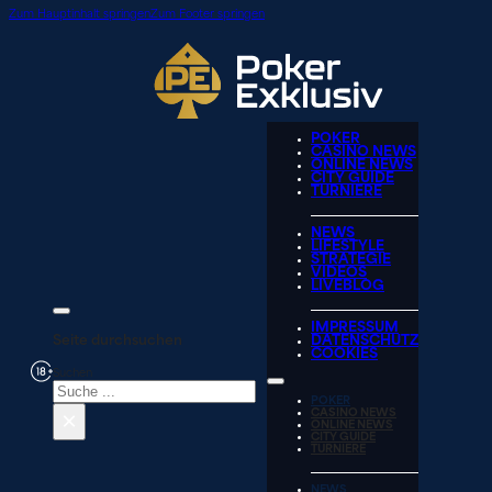
Zum Hauptinhalt springen
Zum Footer springen
POKER
CASINO NEWS
ONLINE NEWS
CITY GUIDE
TURNIERE
NEWS
LIFESTYLE
STRATEGIE
VIDEOS
LIVEBLOG
IMPRESSUM
Seite durchsuchen
DATENSCHUTZ
COOKIES
Suchen
POKER
×
CASINO NEWS
ONLINE NEWS
CITY GUIDE
TURNIERE
NEWS