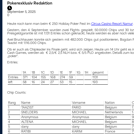
Pokerexklusiv Redaktion
September 5, 2025
0
Heute noch kann man beim € 250 Holiday Poker Fest im
Circus Casino Resort Namur
Gestern, den 4. September, wurden zwei Flights gespielt, 50.0000 Chips und 30 bzw
Preisgeldgarantie ist mit 1.131 Entries schon geknackt, heute werden es aber noch viel
Axel Bruchhausen konnte sich gestern mit 482.000 Chips gut positionieren, Bogdan P
Taazist mit 1.116.000 Chips.
Ob er auch als Chipleader ins Finale geht, wird sich zeigen. Heute um 14 Uhr geht es i
Cash Games, werden ab € 2,5/€ 2,5 NLH bzw. € 5/5 PLO angeboten. Details zum kompl
„poker“.
Entries:
1A
1B
1C
1D
1E
1F
1G
1H
gesamt
Entries
371
104
155
168
274
59
1131
left
58
16
24
27
53
15
193
Chip Counts:
Rang
Name
Vorname
Nation
C
1
TAAZIST
FARID
Belgium
1
2
SNELDERS
MICHAEL
Netherlands
1
3
Anonymous
Anonymous
Belgium
9
4
ALTENA
MICHAEL
Belgium
8
5
dany
dany
Belgium
7
6
RATIBI
KARIM
France
7