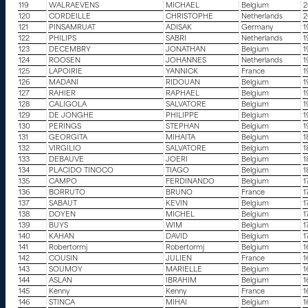
119
WALRAEVENS
MICHAEL
Belgium
2
120
CORDEILLE
CHRISTOPHE
Netherlands
2
121
PINSAMRUAT
ADISAK
Germany
1
122
PHILIPS
SABRI
Netherlands
1
123
DECEMBRY
JONATHAN
Belgium
1
124
ROOSEN
JOHANNES
Netherlands
1
125
LAPOIRIE
YANNICK
France
1
126
MADANI
RIDOUAN
Belgium
1
127
RAHIER
RAPHAEL
Belgium
1
128
CALIGOLA
SALVATORE
Belgium
1
129
DE JONGHE
PHILIPPE
Belgium
1
130
PERINGS
STEPHAN
Belgium
1
131
GEORGITA
MIHAITA
Belgium
1
132
VIRGILIO
SALVATORE
Belgium
1
133
DEBAUVE
JOERI
Belgium
1
134
PLACIDO TINOCO
TIAGO
Belgium
1
135
CAMPO
FERDINANDO
Belgium
1
136
BORRUTO
BRUNO
France
1
137
SABAUT
KEVIN
Belgium
1
138
DOYEN
MICHEL
Belgium
1
139
BUYS
WIM
Belgium
1
140
KAHAN
DAVID
Belgium
1
141
Robertormj
Robertormj
Belgium
1
142
COUSIN
JULIEN
France
1
143
SOUMOY
MARIELLE
Belgium
1
144
ASLAN
IBRAHIM
Belgium
1
145
Kenny
Kenny
France
1
146
STINCA
MIHAI
Belgium
1