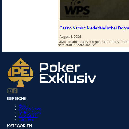
Casino Namur: Niederländischer Dopp
August 3, 2026
News","disable_query_merge":true,"orderby":"date","
data-start="1" data-end="2">
BEREICHE
Poker
Casino News
Online News
City Guide
Turniere
KATEGORIEN