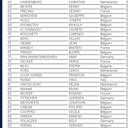
63
HARDENBERG
CHRISTIAN
Netherlands
3
64
BEYERS
KENNY
Belgium
3
65
FRELING
CEDRIC
France
3
66
MARCHESE
GIUSEPPE
Belgium
3
67
HUZIJ
JOSEPH
Belgium
3
68
KHOMUTOV
MYKOLA
Belgium
3
69
EL HASNAOUI
LAURENT
Belgium
3
70
ROCCHETTI
LORENZO
Belgium
3
71
MIAH
SAJJAD
Belgium
3
72
GESSIS
JEAN
Belgium
3
73
MANSUY
BASTIEN
France
3
74
FRINGS
BJORN
Belgium
3
75
PAHLAWANI SARUGHIEH
AMIR
Germany
3
76
DECKER
HERVE
France
3
77
BILEV
STEFAN
Bulgaria
3
78
PORS
LEROY
Netherlands
3
79
LOUIS VLASSIS
FRANCOIS
Belgium
3
80
RUSSO
ITALO
Italy
3
81
JAKOVLJEVIC
DEJAN
Netherlands
3
82
Marinelli
Michel
Belgium
2
83
BECKER
ROMAIN
France
2
84
FITTSCHEN
JUERGEN
Germany
2
85
MEYNAERTS
JONATHAN
Belgium
2
86
CABONI
PHILIPPE
Belgium
2
87
COUPPEZ
CECILE
Belgium
2
88
PAREKH
RAMESH
Belgium
2
89
POLACZEK
ROLF
Germany
2
90
FERSINI
ADRIANO
Belgium
2