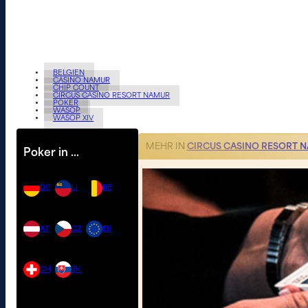
BELGIEN
CASINO NAMUR
CHIP COUNT
CIRCUS CASINO RESORT NAMUR
POKER
WASOP
WASOP XIV
MEHR IN
CIRCUS CASINO RESORT 
Poker in …
DE
LI
BE
AT
CZ
EU
CH
SK