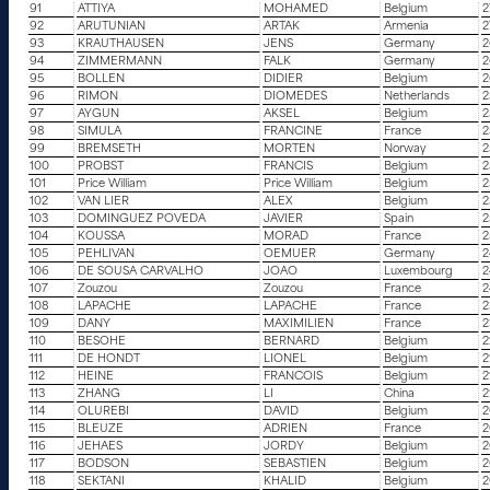
91
ATTIYA
MOHAMED
Belgium
2
92
ARUTUNIAN
ARTAK
Armenia
2
93
KRAUTHAUSEN
JENS
Germany
2
94
ZIMMERMANN
FALK
Germany
2
95
BOLLEN
DIDIER
Belgium
2
96
RIMON
DIOMEDES
Netherlands
2
97
AYGUN
AKSEL
Belgium
2
98
SIMULA
FRANCINE
France
2
99
BREMSETH
MORTEN
Norway
2
100
PROBST
FRANCIS
Belgium
2
101
Price William
Price William
Belgium
2
102
VAN LIER
ALEX
Belgium
2
103
DOMINGUEZ POVEDA
JAVIER
Spain
2
104
KOUSSA
MORAD
France
2
105
PEHLIVAN
OEMUER
Germany
2
106
DE SOUSA CARVALHO
JOAO
Luxembourg
2
107
Zouzou
Zouzou
France
2
108
LAPACHE
LAPACHE
France
2
109
DANY
MAXIMILIEN
France
2
110
BESOHE
BERNARD
Belgium
2
111
DE HONDT
LIONEL
Belgium
2
112
HEINE
FRANCOIS
Belgium
2
113
ZHANG
LI
China
2
114
OLUREBI
DAVID
Belgium
2
115
BLEUZE
ADRIEN
France
2
116
JEHAES
JORDY
Belgium
2
117
BODSON
SEBASTIEN
Belgium
2
118
SEKTANI
KHALID
Belgium
2