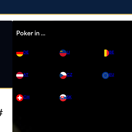
Poker in …
DE
LI
BE
AT
CZ
EU
CH
SK
#