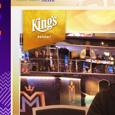
ALLES ÜBER:
NEWS