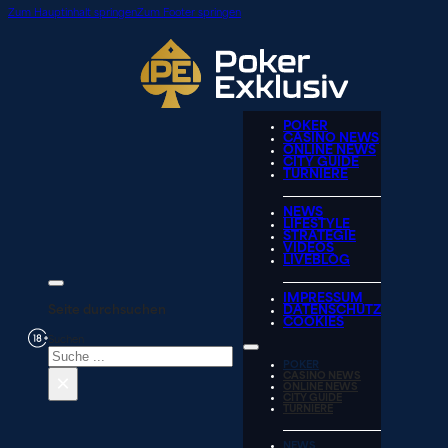
Zum Hauptinhalt springen
Zum Footer springen
POKER
CASINO NEWS
ONLINE NEWS
CITY GUIDE
TURNIERE
NEWS
LIFESTYLE
STRATEGIE
VIDEOS
LIVEBLOG
IMPRESSUM
Seite durchsuchen
DATENSCHUTZ
COOKIES
Suchen
POKER
×
CASINO NEWS
ONLINE NEWS
CITY GUIDE
TURNIERE
NEWS