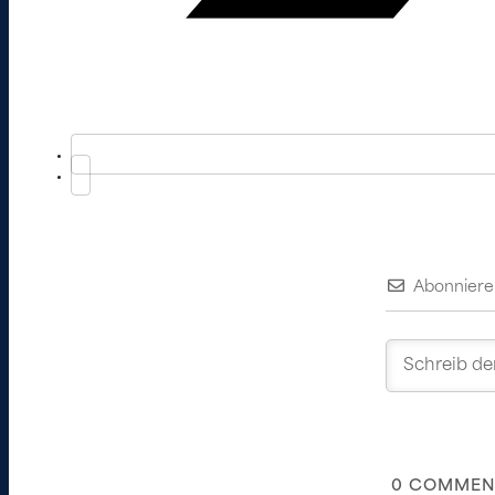
Abonniere
0
COMMEN