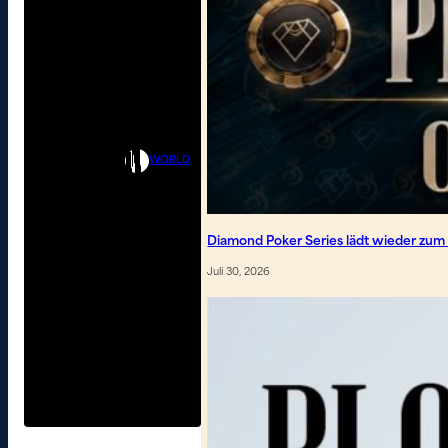
WORLD
Diamond Poker Series lädt wieder zum
Juli 30, 2026