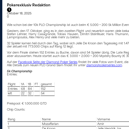
Pokerexklusiv Redaktion
Oktober 18, 2025
0
Wie schon bei der 10k PLO Championship ist auch beim € 5.000 + 200 5k Million Event
Gestern, den 17. Oktober, ging es in den zweiten Flight und neuerlich waren viele be
Stefan Lehner, Harry Casagrande, Tobias Hausen, Dimitri Steinfeuer, Hans Thumann,
Lampropoulos, Alex Henry und viele mehr zu bieten.
32 Spieler kamen heil durch den Tag, wobei sich Jelle De Kroon den Tagessieg mit 1.
der aktuell mit 773.000 Chips auf Rang 12 liegt.
Vor dem Finale stehen 152 Entries zu Buche, davon sind 54 Spieler übrig. Die Late Reg 
aber abzuwarten. Heute startet auch das € 3.000 + 2.000 + 200 Mystery Bounty (€ 30
Auf der
Facebook Seite der Diamond Poker Series
findet Ihr viele Fotos vom Event, di
Alle Details zum neuen PLO Grand Slam findet Ihr unter
diamondpokerseries.com
.
5k Championship
Entries:
Flight
1A
1B
FT
gesamt
Entries
68
84
152
left
22
32
54
Preispool: € 1.000.000 GTD
Chip Counts:
Rang
Name
Vorname
1
Mozaffarian
Amir
2
De Kroon
Jelle Hendrik Jos