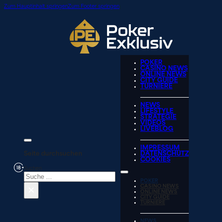
Zum Hauptinhalt springen
Zum Footer springen
POKER
CASINO NEWS
ONLINE NEWS
CITY GUIDE
TURNIERE
NEWS
LIFESTYLE
STRATEGIE
VIDEOS
LIVEBLOG
IMPRESSUM
Seite durchsuchen
DATENSCHUTZ
COOKIES
Suchen
POKER
×
CASINO NEWS
ONLINE NEWS
CITY GUIDE
TURNIERE
NEWS