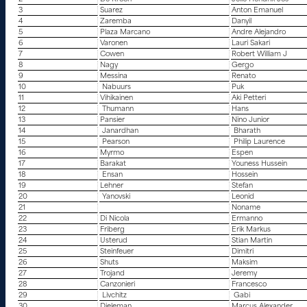
3
Suarez
Anton Emanuel
4
Zaremba
Danyil
5
Plaza Marcano
Andre Alejandro
6
Varonen
Lauri Sakari
7
Cowen
Robert William J
8
Nagy
Gergo
9
Messina
Renato
10
Nabuurs
Puk
11
Vihikainen
Aki Petteri
12
Thumann
Hans
13
Pansier
Nino Junior
14
Janardhan
Bharath
15
Pearson
Philip Laurence
16
Myrmo
Espen
17
Barakat
Youness Hussein
18
Ensan
Hossein
19
Lehner
Stefan
20
Yanovski
Leonid
21
Noname
22
Di Nicola
Ermanno
23
Friberg
Erik Markus
24
Usterud
Stian Martin
25
Steinfeuer
Dimitri
26
Shuts
Maksim
27
Trojand
Jeremy
28
Canzonieri
Francesco
29
Livchitz
Gabi
30
Dieleman
Marcus Alexander