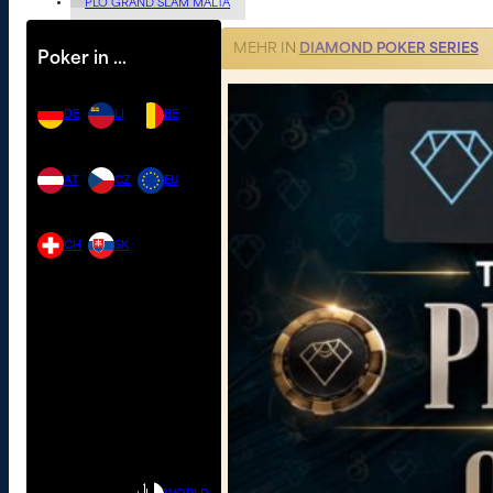
PLO GRAND SLAM MALTA
MEHR IN
DIAMOND POKER SERIES
Poker in …
DE
LI
BE
AT
CZ
EU
CH
SK