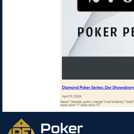
Diamond Poker Series: Der Showdown 
April 15, 2026
News","disable_query_merge":true,"orderby":"date","
data-start="1" data-end="2">