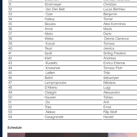
31
Stratmeyer
Christian
32
Van Den Belt
Lucas Bertheo
33
Ozer
Benjamin
34
Halevy
Tomer
35
Skoulos
Alexi Komninos
36
Amot
Mads
37
Alioto
Dario
38
Weiss
Dennis Clarence
39
Kozub
Tomasz
40
Teusl
Jessica
41
Savill
Strling Frederic
42
Klatt
Andreas
43
Rudelitz
Enrico Etienne
44
Krzesinski
Tomasz Piotr
45
Leifert
Thilo
46
Balint
Sebastyen
47
Lampropoulos
Nikolaos
48
D’Alterio
Luigi
49
Cislaghi
Alessandro
50
Hausen
Tobias
51
Do
Anh
52
Tries
Ernst
53
Aleksic
Filip Wolf
54
Casagrande
Harald
Schedule