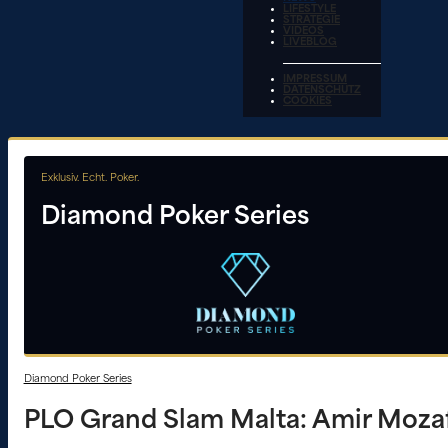
LIFESTYLE
STRATEGIE
VIDEOS
LIVEBLOG
IMPRESSUM
DATENSCHUTZ
COOKIES
Exklusiv. Echt. Poker.
Diamond Poker Series
Diamond Poker Series
PLO Grand Slam Malta: Amir Mozaff