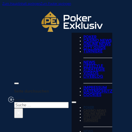
Zum Hauptinhalt springen
Zum Footer springen
POKER
CASINO NEWS
ONLINE NEWS
CITY GUIDE
TURNIERE
NEWS
LIFESTYLE
STRATEGIE
VIDEOS
LIVEBLOG
IMPRESSUM
Seite durchsuchen
DATENSCHUTZ
COOKIES
Suchen
POKER
×
CASINO NEWS
ONLINE NEWS
CITY GUIDE
TURNIERE
NEWS