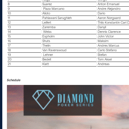
8
Suarez
Anton Emanuel
9
Plaza Marcano
Andre Alejandro
10
Alioto
Dario
11
Pahlawani Sarughieh
Aaron Norgaard
12
Leifert
Thilo Konstantin Carl 
13
Zaremba
Danyil
14
Weiss
Dennis Clarence
15
Espholm
John Victor
16
Shuts
Maksim
17
Thelin
Andres Marcus
18
Van Ravenswoud
Carlo Stefano
19
Lehner
Stefan
20
Bedell
Tom Aksel
21
Klatt
Andreas
Schedule