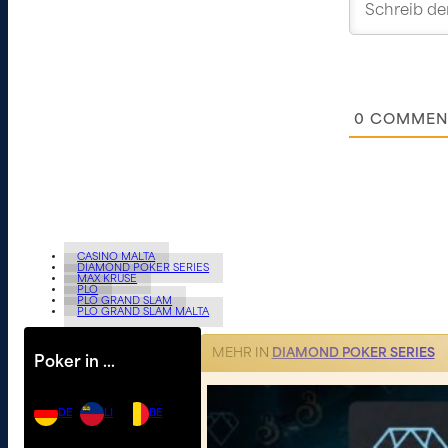
0
COMMEN
CASINO MALTA
DIAMOND POKER SERIES
MAX KRUSE
PLO
PLO GRAND SLAM
PLO GRAND SLAM MALTA
MEHR IN
DIAMOND POKER SERIES
Poker in …
DE
LI
BE