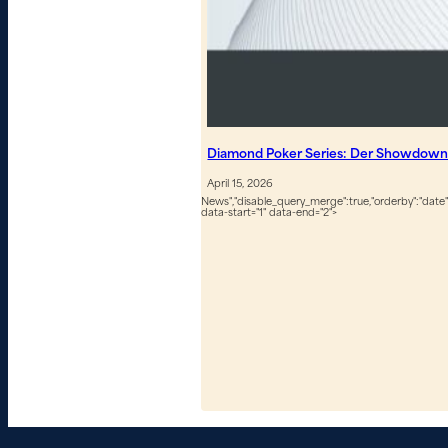
Diamond Poker Series: Der Showdown 
April 15, 2026
News","disable_query_merge":true,"orderby":"date","
data-start="1" data-end="2">