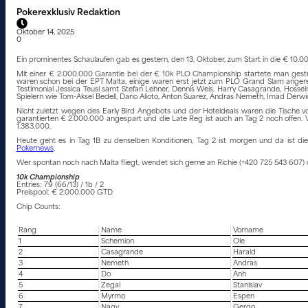
Pokerexklusiv Redaktion
Oktober 14, 2025
0
Ein prominentes Schaulaufen gab es gestern, den 13. Oktober, zum Start in die € 1
Mit einer € 2.000.000 Garantie bei der € 10k PLO Championship startete man gester
waren schon bei der EPT Malta, einige waren erst jetzt zum PLO Grand Slam angerei
Testimonial Jessica Teusl samt Stefan Lehner, Dennis Weis, Harry Casagrande, Hossein
Spielern wie Tom-Aksel Bedell, Dario Alioto, Anton Suarez, Andras Nemeth, Imad Derwi
Nicht zuletzt wegen des Early Bird Angebots und der Hoteldeals waren die Tische 
garantierten € 2.000.000 angespart und die Late Reg ist auch an Tag 2 noch offen. 
1.383.000.
Heute geht es in Tag 1B zu denselben Konditionen, Tag 2 ist morgen und da ist d
Pokernews
.
Wer spontan noch nach Malta fliegt, wendet sich gerne an Richie (+420 725 543 607) 
10k Championship
Entries: 79 (66/13) / 1b / 2
Preispool: € 2.000.000 GTD
Chip Counts:
Rang
Name
Vorname
1
Schemion
Ole
2
Casagrande
Harald
3
Nemeth
Andras
4
Do
Anh
5
Zegal
Stanislav
6
Myrmo
Espen
7
Nagy
Gergo