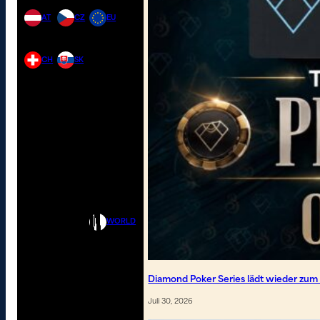
AT
CZ
EU
CH
SK
WORLD
Diamond Poker Series lädt wieder zum
Juli 30, 2026