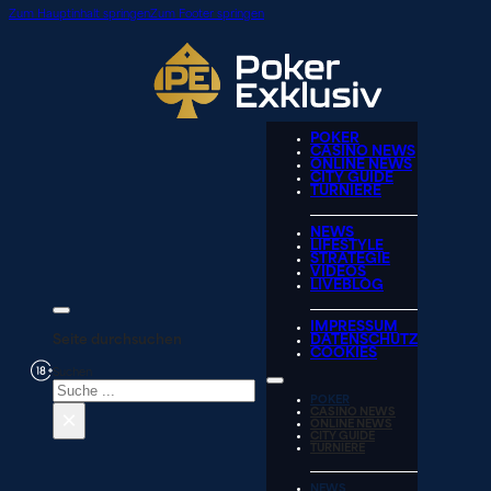
Zum Hauptinhalt springen
Zum Footer springen
POKER
CASINO NEWS
ONLINE NEWS
CITY GUIDE
TURNIERE
NEWS
LIFESTYLE
STRATEGIE
VIDEOS
LIVEBLOG
IMPRESSUM
Seite durchsuchen
DATENSCHUTZ
COOKIES
Suchen
POKER
×
CASINO NEWS
ONLINE NEWS
CITY GUIDE
TURNIERE
NEWS