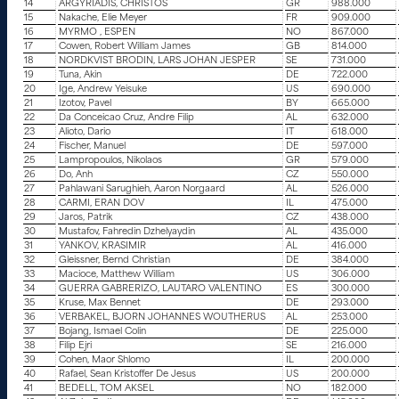
14
ARGYRIADIS, CHRISTOS
GR
988.000
15
Nakache, Elie Meyer
FR
909.000
16
MYRMO , ESPEN
NO
867.000
17
Cowen, Robert William James
GB
814.000
18
NORDKVIST BRODIN, LARS JOHAN JESPER
SE
731.000
19
Tuna, Akin
DE
722.000
20
Ige, Andrew Yeisuke
US
690.000
21
Izotov, Pavel
BY
665.000
22
Da Conceicao Cruz, Andre Filip
AL
632.000
23
Alioto, Dario
IT
618.000
24
Fischer, Manuel
DE
597.000
25
Lampropoulos, Nikolaos
GR
579.000
26
Do, Anh
CZ
550.000
27
Pahlawani Sarughieh, Aaron Norgaard
AL
526.000
28
CARMI, ERAN DOV
IL
475.000
29
Jaros, Patrik
CZ
438.000
30
Mustafov, Fahredin Dzhelyaydin
AL
435.000
31
YANKOV, KRASIMIR
AL
416.000
32
Gleissner, Bernd Christian
DE
384.000
33
Macioce, Matthew William
US
306.000
34
GUERRA GABRERIZO, LAUTARO VALENTINO
ES
300.000
35
Kruse, Max Bennet
DE
293.000
36
VERBAKEL, BJORN JOHANNES WOUTHERUS
AL
253.000
37
Bojang, Ismael Colin
DE
225.000
38
Filip Ejri
SE
216.000
39
Cohen, Maor Shlomo
IL
200.000
40
Rafael, Sean Kristoffer De Jesus
US
200.000
41
BEDELL, TOM AKSEL
NO
182.000