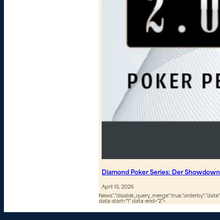
Diamond Poker Series: Der Showdown 
April 15, 2026
News","disable_query_merge":true,"orderby":"date","
data-start="1" data-end="2">