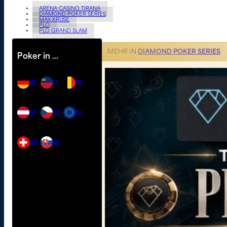
ARENA CASINO TIRANA
DIAMOND POKER SERIES
MAX KRUSE
PLO
PLO GRAND SLAM
MEHR IN
DIAMOND POKER SERIES
Poker in …
DE
LI
BE
AT
CZ
EU
CH
SK