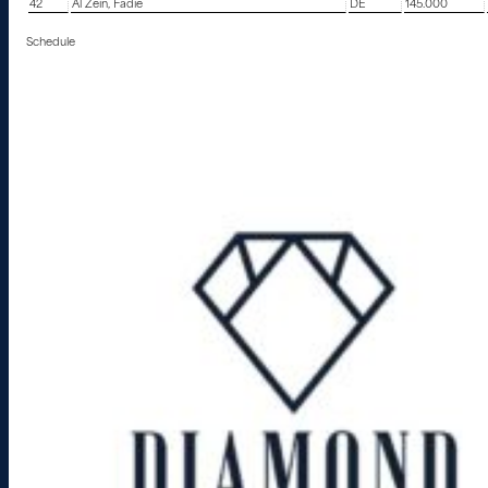
42
Al Zein, Fadie
DE
145.000
Schedule