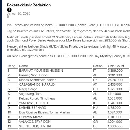
Pokerexklusiv Redaktion
Januar 26, 2025
0
195 Entries sind es bislang beim € 5.000 + 200 Opener Event (€ 1.000.000 GTD) beim P
Tag 1A brachte es auf 102 Entries, der zweite Flight gestern, den 25. Januar, blieb n
Nahc elf Levels packten erneut 21 Spieler ein, Fabian Riebau Schmithals holte den 
auch Diamond Poker Series Ambassador Max Kruse konnte sich mit 293.000 als Shortstac
Heute geht es bei den Blinds 6k/12k/12k ins Finale, die Leveldauer beträgt 45 Minuten
erreicht, bleibt azuwarten.
Als Side Event gibt es heute das € 3.000 + 2.000 + 200 One Day Mystery Bounty (€ 300.
Rang
Name
Nation
Chip Count
1
BARAKAT, YOUNESS HUSSEIN
IT
3.389.000
2
Pansier, Nino Junior
AL
3.281.000
3
Riebau Schmithals, Fabian
DE
2.976.000
4
CASAGRANDE, HARALD
AT
2.435.000
5
Nagy, Gergo
HU
1.872.000
6
Vogelsang, Tom
AL
1.714.000
7
Keijzer, Ronald Timotheus
AL
1.569.000
8
YANOVSKI, LEONID
IL
1.546.000
9
LARABI, BERNARD
HU
1.175.000
10
Dias Queiroz Ribeiro, Tomas Martim
AL
1.024.000
11
Di Persio, Marco
IT
1.011.000
12
VALAKOS, SPYRIDON
GR
1.004.000
13
STEINFEUER, DIMITRI
DE
1.000.000