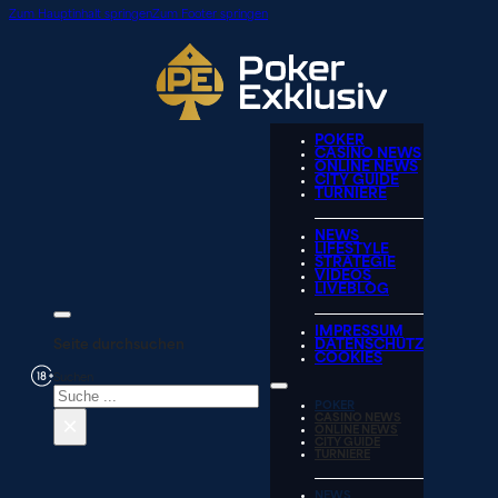
Zum Hauptinhalt springen
Zum Footer springen
POKER
CASINO NEWS
ONLINE NEWS
CITY GUIDE
TURNIERE
NEWS
LIFESTYLE
STRATEGIE
VIDEOS
LIVEBLOG
IMPRESSUM
Seite durchsuchen
DATENSCHUTZ
COOKIES
Suchen
POKER
×
CASINO NEWS
ONLINE NEWS
CITY GUIDE
TURNIERE
NEWS