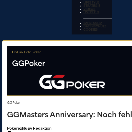
LIFESTYLE
STRATEGIE
VIDEOS
LIVEBLOG
IMPRESSUM
DATENSCHUTZ
COOKIES
Exklusiv. Echt. Poker.
GGPoker
GGPoker
GGMasters Anniversary: Noch fehl
Pokerexklusiv Redaktion