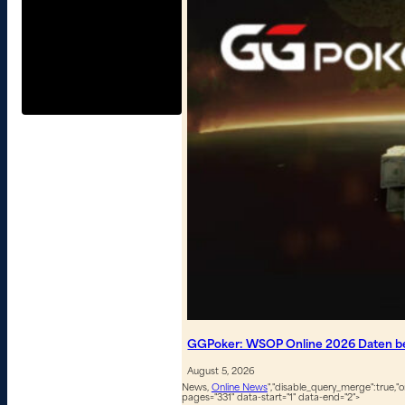
GGPoker: WSOP Online 2026 Daten b
August 5, 2026
News,
Online News
","disable_query_merge":true,"or
pages="331" data-start="1" data-end="2">