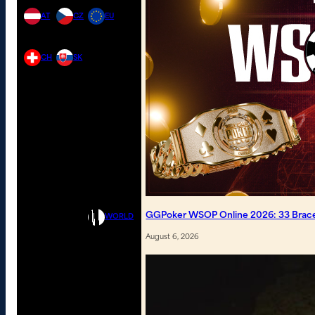
AT
CZ
EU
CH
SK
GGPoker WSOP Online 2026: 33 Bracel
WORLD
August 6, 2026