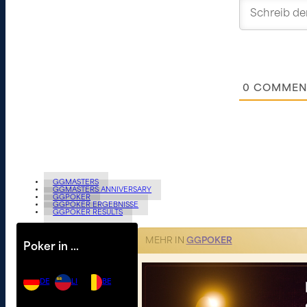
0
COMMEN
GGMASTERS
GGMASTERS ANNIVERSARY
GGPOKER
GGPOKER ERGEBNISSE
GGPOKER RESULTS
MEHR IN
GGPOKER
Poker in …
DE
LI
BE