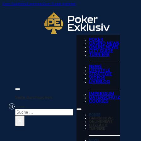
Zum Hauptinhalt springen
Zum Footer springen
POKER
CASINO NEWS
ONLINE NEWS
CITY GUIDE
TURNIERE
NEWS
LIFESTYLE
STRATEGIE
VIDEOS
LIVEBLOG
IMPRESSUM
Seite durchsuchen
DATENSCHUTZ
COOKIES
Suchen
POKER
×
CASINO NEWS
ONLINE NEWS
CITY GUIDE
TURNIERE
NEWS