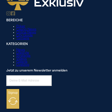
BEREICHE
Poker
Casino News
Online News
City Guide
Turniere
KATEGORIEN
News
Lifestyle
Strategie
Videos
Galerie
Liveblog
Jetzt zu unserem Newsletter anmelden
Signup