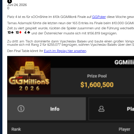
Juni 24, 2026
0
Platz 4 ist es für sOOnShine im $10k GGMillion$ Finale auf
GGPoker
diese Woche gewor
Tamas Adamszki führte die letzten neun der 165 Entries ins Finale beim $10.000 GGMill
Zeit zu viert gespielt wurde, rückten die Spieler zusammen und die Führung wechsel
und der Österreicher musste sich mit $156.819 begnügen.
Zu dritt am Tisch dominierte dann Vyacheslav Balaev und baute einen großen Vorsp
musste sich mit Rang 2 für $255.077 begnügen, währen Vyacheslav Balaev über den Si
Den Final Table könnt Ihr
Euch im Replay hier ansehen
.