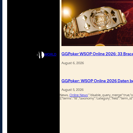
GGPoker WSOP Online 2026: 33 Bracel
WORLD
August 6, 2026
GGPoker: WSOP Online 2026 Daten b
August 5, 2026
News,
Online News
","disable_query_merge":true,"or
[{"terms":"18","taxonomy":"category","field":"term_