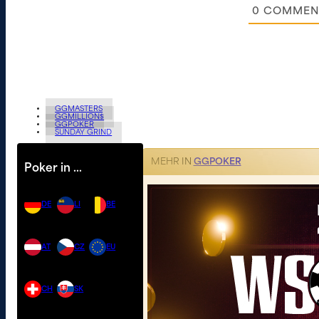
0
COMMEN
GGMASTERS
GGMILLION$
GGPOKER
SUNDAY GRIND
MEHR IN
GGPOKER
Poker in …
DE
LI
BE
AT
CZ
EU
CH
SK