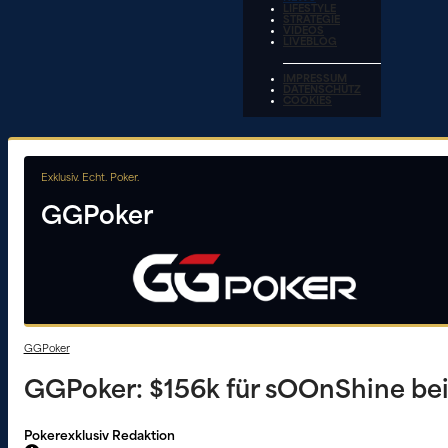
LIFESTYLE
STRATEGIE
VIDEOS
LIVEBLOG
IMPRESSUM
DATENSCHUTZ
COOKIES
Exklusiv. Echt. Poker.
GGPoker
GGPoker
GGPoker: $156k für sOOnShine be
Pokerexklusiv Redaktion