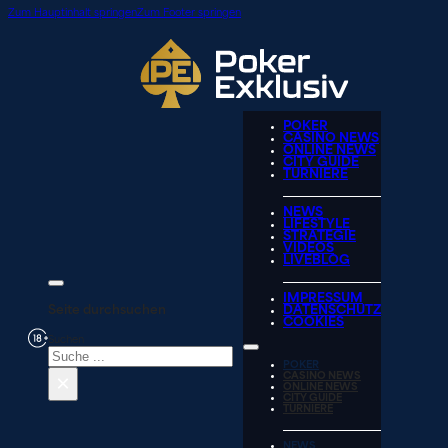
Zum Hauptinhalt springen
Zum Footer springen
POKER
CASINO NEWS
ONLINE NEWS
CITY GUIDE
TURNIERE
NEWS
LIFESTYLE
STRATEGIE
VIDEOS
LIVEBLOG
IMPRESSUM
Seite durchsuchen
DATENSCHUTZ
COOKIES
Suchen
POKER
×
CASINO NEWS
ONLINE NEWS
CITY GUIDE
TURNIERE
NEWS