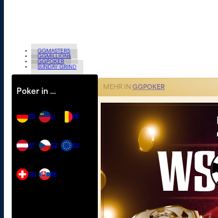
GGMASTERS
GGMILLION$
GGPOKER
SUNDAY GRIND
MEHR IN
GGPOKER
Poker in …
DE
LI
BE
AT
CZ
EU
CH
SK