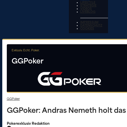
LIFESTYLE
STRATEGIE
VIDEOS
LIVEBLOG
IMPRESSUM
DATENSCHUTZ
COOKIES
Exklusiv. Echt. Poker.
GGPoker
GGPoker
GGPoker: Andras Nemeth holt das
Pokerexklusiv Redaktion