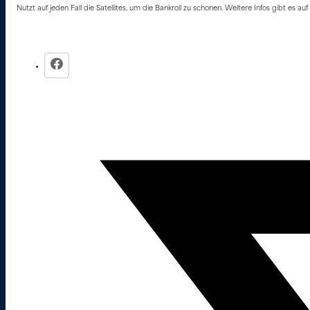
Nutzt auf jeden Fall die Satellites, um die Bankroll zu schonen. Weitere Infos gibt es au