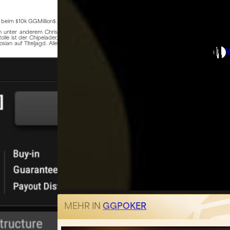
 beim $10k GGMillion$.
ch unter anderem Chris
le ist der Chipelader,
an auf Titeljagd. Alle
MEHR IN
GGPOKER