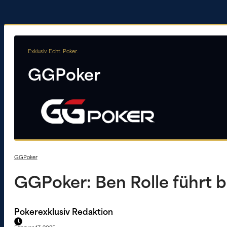
Exklusiv. Echt. Poker.
GGPoker
GGPoker
GGPoker: Ben Rolle führt 
Pokerexklusiv Redaktion