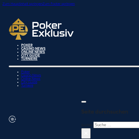
Zum Hauptinhalt springen
Zum Footer springen
POKER
CASINO NEWS
ONLINE NEWS
CITY GUIDE
TURNIERE
Poker
Casino News
Online News
City Guide
Turniere
Seite durchsuchen
Suchen
×