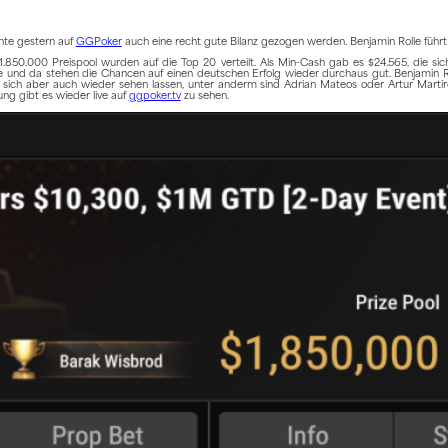
nnte gestern auf
GGPoker
auch eine recht gute Bilanz gezogen werden. Benjamin Rolle führt
850.000 Preispool wurden auf die Top 20 verteilt. Als Min-Cash gab es $24.565, die si
und da stehen die Chancen auf einen deutschen Erfolg wieder durchaus gut. Benjamin Rol
sich aber auch wieder sehen lassen, unter anderm sind Adrian Mateos oder Artur Martirosi
ung gibt es wieder live auf
ggpoker.tv
zu sehen.