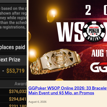
GGPoker WSOP Online 2026: 33 Bracelets
Main Event und $5 Mio. an Promos
August 6, 2026