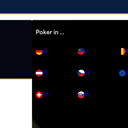
Poker in …
DE
LI
AT
CZ
CH
SK