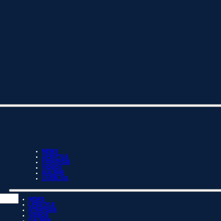
NEWS
LIFESTYLE
STRATEGIE
VIDEOS
GALERIE
LIVEBLOG
NEWS
LIFESTYLE
STRATEGIE
VIDEOS