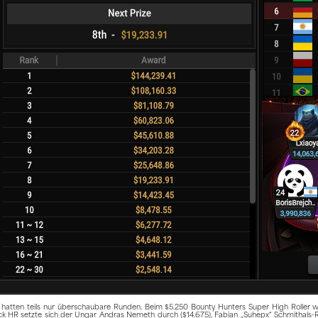
hatten teils nur überschaubare Runden. Beim $5.250 Bounty Hunters Super High Roller wa
ck HR setzte sich der Ungar Andras Nemeth durch ($14.675), Fabian „Suhepx“ Schmithals-R