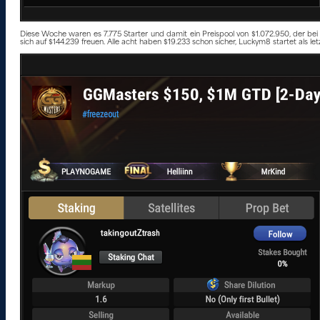
Diese Woche waren es 7.775 Starter und damit ein Preispool von $1.072.950, der b
sich auf $144.239 freuen. Alle acht haben $19.233 schon sicher, Luckym8 startet als le