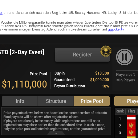
er
an und sicherte sich auch den Sieg beim $5k Bounty Hunterss HR. Luckym8 ist der le
se Woche, die Millionengarantie konnte man aber wieder übertrefen. Die top 15 Plätze ware
 zahlte $20.739. Benjamin Rolle feuerte gleich sechs Bullets, geht dafür aber jetzt als Chip
bt es wie immer morgen Dienstag ABend auch im Livestream zu sehen auf
ggpoker.tv
.