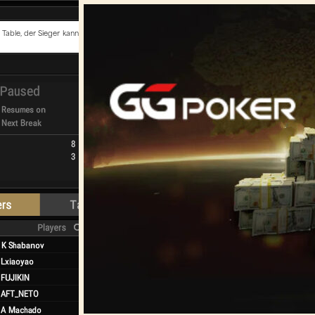
Table, der Sieger kann