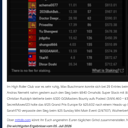
Im High Roller Club war es sehr ruhig, Max Buschmann konnte sich bei 29 Entries bei
Andras Nemeht nahm gestern auch den Sieg beim $840 Omaholic Super Stack mit ($15.
Christian Rudolph kletterte beim $320 GGMasters Bounty aufs Podest (3/$16.460 + $
SecretMoves123 holte das $125 Grand Prix Europe für $25.602 nach einem Heads-up Dea
Sarah1710 verpasste den Sieg beim $25 Sunday Mini Main Event (2/$7.107), Wutherbert
Über
mttdb.com
könnt Ihr Euch angenehm Euren täglichen Grind zusammenstellen. Nutzt
Die wichtigsten Ergebnisse vom 05. Juli 2026