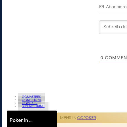
Abonniere
0
COMMEN
GGMASTERS
GGMILLION$
GGPOKER
SUNDAY GRIND
MEHR IN
GGPOKER
Poker in …