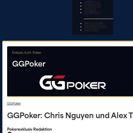
LIFESTYLE
STRATEGIE
VIDEOS
LIVEBLOG
IMPRESSUM
DATENSCHUTZ
COOKIES
Exklusiv. Echt. Poker.
GGPoker
GGPoker
GGPoker: Chris Nguyen und Alex T
Pokerexklusiv Redaktion