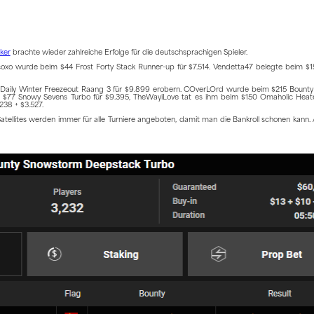
ker
brachte wieder zahlreiche Erfolge für die deutschsprachigen Spieler.
alcoxo wurde beim $44 Frost Forty Stack Runner-up für $7.514. Vendetta47 belegte beim $
 Daily Winter Freezeout Raang 3 für $9.899 erobern. COverLOrd wurde beim $215 Bounty
 $77 Snowy Sevens Turbo für $9.395, TheWayiLove tat es ihm beim $150 Omaholic Heate
238 + $3.527.
tellites werden immer für alle Turniere angeboten, damit man die Bankroll schonen kann. A