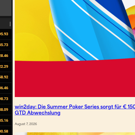
win2day: Die Summer Poker Series sorgt für € 15
GTD Abwechslung
August 7, 2026