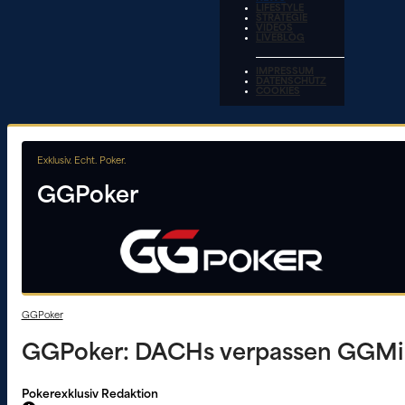
LIFESTYLE
STRATEGIE
VIDEOS
LIVEBLOG
IMPRESSUM
DATENSCHUTZ
COOKIES
Exklusiv. Echt. Poker.
GGPoker
GGPoker
GGPoker: DACHs verpassen GGMil
Pokerexklusiv Redaktion