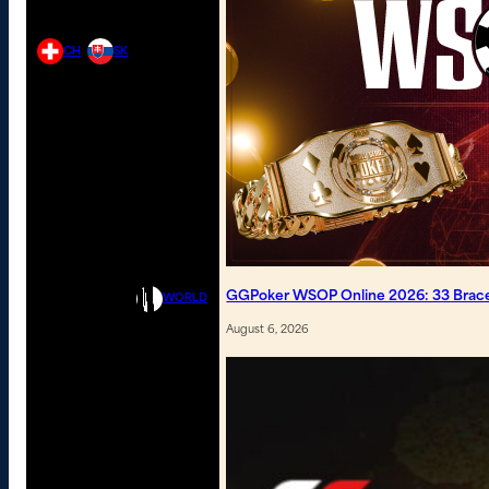
CH
SK
GGPoker WSOP Online 2026: 33 Bracel
WORLD
August 6, 2026