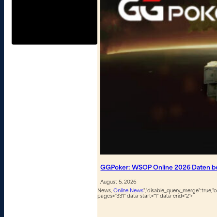
GGPoker: WSOP Online 2026 Daten b
August 5, 2026
News,
Online News
","disable_query_merge":true,"or
pages="331" data-start="1" data-end="2">