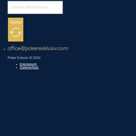
Signup
office@pokerexklusiv.com
Poker Exklusiv © 2024
Impressum
Datenschutz