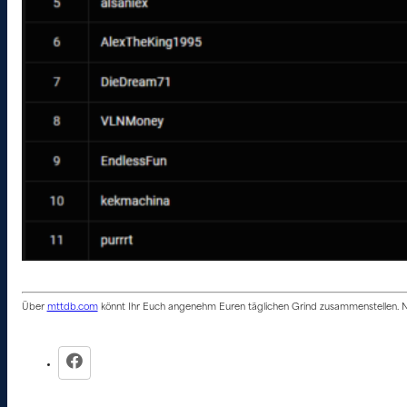
Über
mttdb.com
könnt Ihr Euch angenehm Euren täglichen Grind zusammenstellen. Nutzt