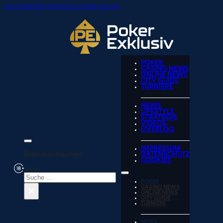
Zum Hauptinhalt springen
Zum Footer springen
POKER
CASINO NEWS
ONLINE NEWS
CITY GUIDE
TURNIERE
NEWS
LIFESTYLE
STRATEGIE
VIDEOS
LIVEBLOG
IMPRESSUM
Seite durchsuchen
DATENSCHUTZ
COOKIES
Suchen
POKER
×
CASINO NEWS
ONLINE NEWS
CITY GUIDE
TURNIERE
NEWS