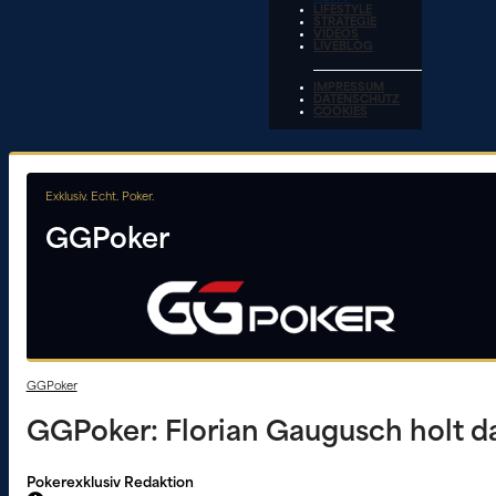
LIFESTYLE
STRATEGIE
VIDEOS
LIVEBLOG
IMPRESSUM
DATENSCHUTZ
COOKIES
Exklusiv. Echt. Poker.
GGPoker
GGPoker
GGPoker: Florian Gaugusch holt 
Pokerexklusiv Redaktion