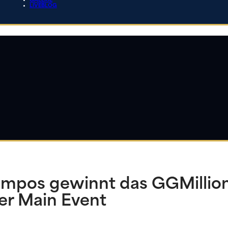
GALERIE
LIVEBLOG
ampos gewinnt das GGMillio
r Main Event