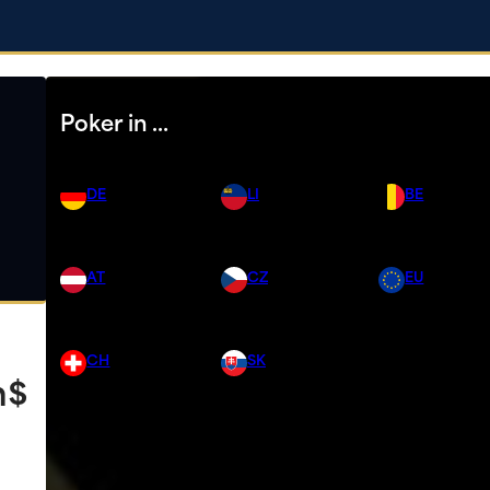
Poker in …
DE
LI
BE
AT
CZ
EU
CH
SK
n$