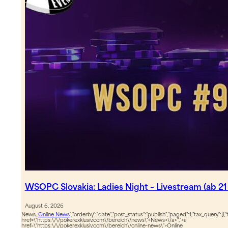
WSOPC Slovakia: Ladies Night – Livestream (ab 21
August 6, 2026
News,
Online News
","orderby":"date","post_status":"publish","paged":1,"tax_query":[{"
href=\"https:\/\/pokerexklusiv.com\/bereich\/news\">News<\/a>","<a
href=\"https:\/\/pokerexklusiv.com\/bereich\/online-news\">Online