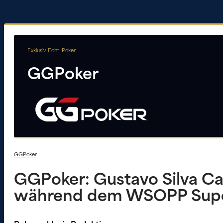
Exklusiv. Echt. Poker.
GGPoker
GGPoker
GGPoker: Gustavo Silva C
während dem WSOPP Supe