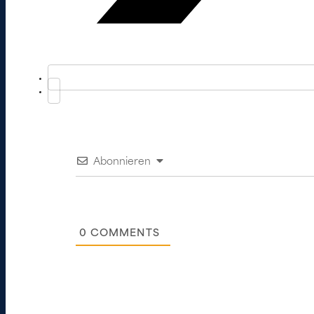
Abonnieren
0
COMMENTS