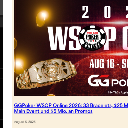
GGPoker WSOP Online 2026: 33 Bracelets, $25 Mi
Main Event und $5 Mio. an Promos
August 6, 2026