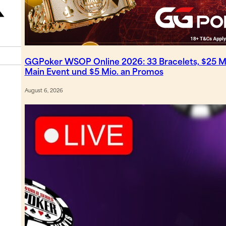
GGPoker WSOP Online 2026: 33 Bracelets, $25 Mi
Main Event und $5 Mio. an Promos
August 6, 2026