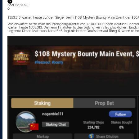
April 22, 2025
0
$353.313 warten heute auf den Sieger beim $108 Mystery Bounty Main Event der $50
Wie erwartet hatte man die Preisgeldgarantie von $5.000.000 noch deutlich überschri
warten heute $353.313. Die neun Finalisten hatten bislang kein allzu glückliches Händ
Legende Simon Mattsson. koma646 liegt als letzter Deutscher auf Rang 6, wenn es heu