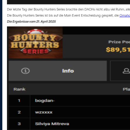
Der letzte Tag der Bounty Hunters Series brachte den DACHs nicht allzu viel Ruhm, al
Die Bounty Hunters Series ist bis auf die Main Event Entscheidung gespielt, die
Omahol
Die Ergebnisse vom 21. April 2025