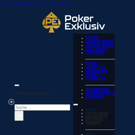
Zum Hauptinhalt springen
Zum Footer springen
POKER
CASINO NEWS
ONLINE NEWS
CITY GUIDE
TURNIERE
NEWS
LIFESTYLE
STRATEGIE
VIDEOS
LIVEBLOG
IMPRESSUM
Seite durchsuchen
DATENSCHUTZ
COOKIES
Suchen
POKER
×
CASINO NEWS
ONLINE NEWS
CITY GUIDE
TURNIERE
NEWS