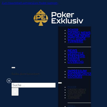
Zum Hauptinhalt springen
Zum Footer springen
POKER
CASINO NEWS
ONLINE NEWS
CITY GUIDE
TURNIERE
NEWS
LIFESTYLE
STRATEGIE
VIDEOS
LIVEBLOG
IMPRESSUM
Seite durchsuchen
DATENSCHUTZ
COOKIES
Suchen
POKER
×
CASINO NEWS
ONLINE NEWS
CITY GUIDE
TURNIERE
NEWS