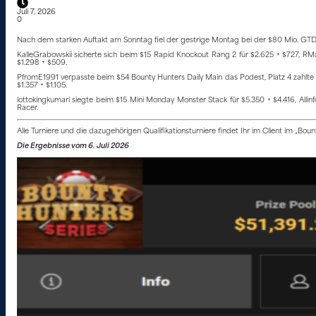
Juli 7, 2026
0
Nach dem starken Auftakt am Sonntag fiel der gestrige Montag bei der $80 Mio. GTD
KalleGrabowskii sicherte sich beim $15 Rapid Knockout Rang 2 für $2.625 + $727, R
$1.298 + $509.
PfromE1991 verpasste beim $54 Bounty Hunters Daily Main das Podest, Platz 4 zahlte
$1.357 + $1.105.
lottokingkumari siegte beim $15 Mini Monday Monster Stack für $5.350 + $4.416, Alli
Racer.
Alle Turniere und die dazugehörigen Qualifikationsturniere findet Ihr im Client im „Bou
Die Ergebnisse vom 6. Juli 2026