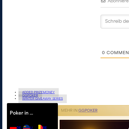
Abonniere
0
COMMEN
ADDED PRIZEMONEY
GGPOKER
WINTER GIVEAWAY SERIES
MEHR IN
GGPOKER
Poker in …
DE
LI
BE