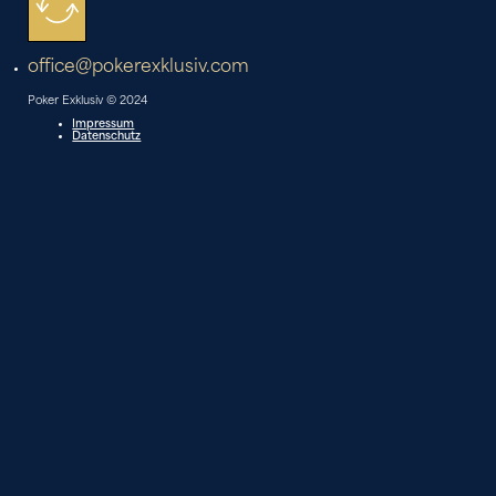
office@pokerexklusiv.com
Poker Exklusiv © 2024
Impressum
Datenschutz