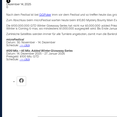
Dezember 14, 2025
0
Nach dem Festival ist bei
GGPoker
imm vor dem Festival und so treffen heute das groß
Zum Abschluss beim microFestival warten heute beim $10,80 Mystery Bounty Main Event s
Die $100.000.000 GTD Winter Giveaway Series hat nicht nur $5.000.000 added Priezm
Winter is Coming 6-max, wo mindestens $1.000.000 ausgespielt wird. Bis Ende Januar 
Zahlreiche Satellites werden immer für alle Turniere angeboten, damit man die Bankrol
microFestival
Datum: 30. November – 14. Dezember
Schedule:
–>> click
$100 Mio. + $5 Mio. Added Winter Giveaway Series
Datum: 14. Dezember 2025 – 27. Januar 2026
Preisgeld: $100 Mio. GTD
Schedule:
–>> click