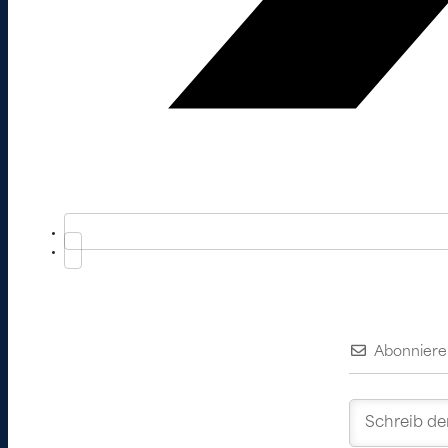
Abonniere