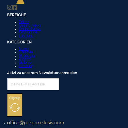
BEREICHE
Poker
Casino News
Online News
City Guide
Turniere
KATEGORIEN
News
Lifestyle
Strategie
Videos
Galerie
Liveblog
Jetzt zu unserem Newsletter anmelden
Signup
office@pokerexklusiv.com