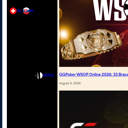
CH
SK
GGPoker WSOP Online 2026: 33 Bracel
WORLD
August 6, 2026