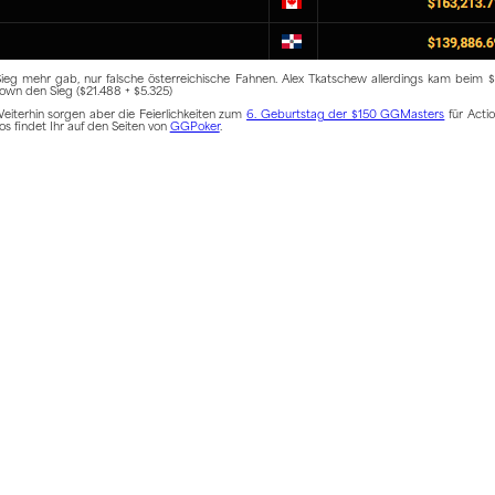
eg mehr gab, nur falsche österreichische Fahnen. Alex Tkatschew allerdings kam beim 
own den Sieg ($21.488 + $5.325)
iterhin sorgen aber die Feierlichkeiten zum
6. Geburtstag der $150 GGMasters
für Acti
os findet Ihr auf den Seiten von
GGPoker
.