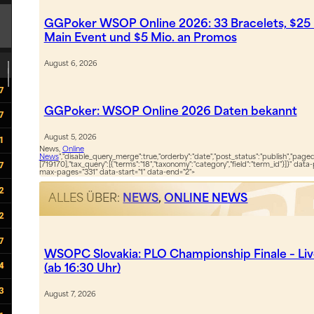
GGPoker WSOP Online 2026: 33 Bracelets, $25 
Main Event und $5 Mio. an Promos
August 6, 2026
GGPoker: WSOP Online 2026 Daten bekannt
August 5, 2026
News,
Online
News
","disable_query_merge":true,"orderby":"date","post_status":"publish","paged"
[719170],"tax_query":[{"terms":"18","taxonomy":"category","field":"term_id"}]}" data
max-pages="331" data-start="1" data-end="2">
ALLES ÜBER:
NEWS
,
ONLINE NEWS
WSOPC Slovakia: PLO Championship Finale – Li
(ab 16:30 Uhr)
August 7, 2026