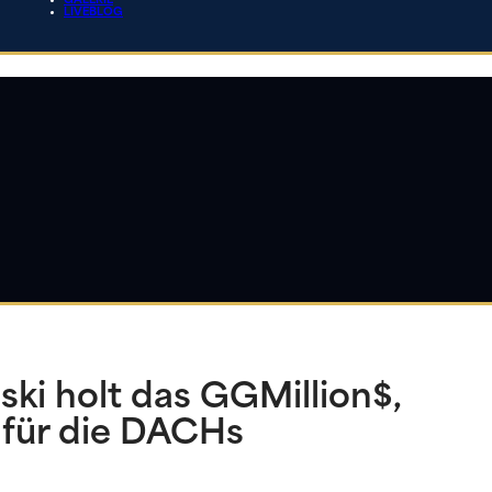
GALERIE
LIVEBLOG
ki holt das GGMillion$,
 für die DACHs