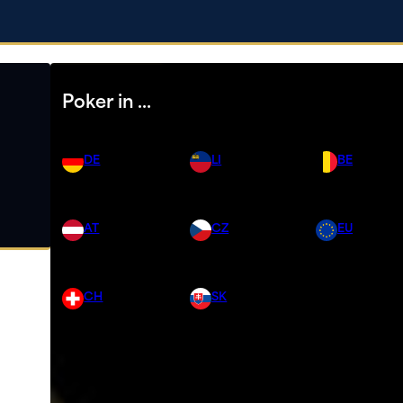
Poker in …
DE
LI
BE
AT
CZ
EU
CH
SK