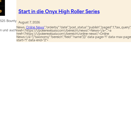
Start in die Onyx High Roller Series
$525 Bounty
August 7, 2026
News,
Online News
","orderby":"date","post_status":"publish","paged":1,"tax_query":
on und auch
href=\"https:\/\/pokerexklusiv.com\/bereich\/news\">News<\/a>","<a
href=\"https:\/\/pokerexklusiv.com\/bereich\/online-news\">Online
News<\/a>"],"taxonomy":"bereich","field":"name"}]}" data-page="1" data-max-pag
start="1" data-end="2">