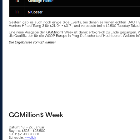
Gestern gab es auch noch einige Side Events, bei denen es keinen echten DACH Si
Hunters HR auf Rang 3 für $21.104 + $3.171, und verpasste beim $2.500 Tuesday Taked
Eine neue Ausgabe der GGMillion$ Week ist damit erfolgreich zu Ende gegangen. We
die Qualifikation für die WSOP Europe in Prag läuft schon auf Hochtouren. Weitere Inf
Die Ergebnisse vom 27. Januar
GGMillion$ Week
Datum: 18. – 27. Januar
Buy-Ins: $525 – $25.500
GTD: $25.000.000+
Schedule:
–>>click