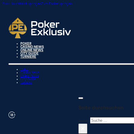
Zum Hauptinhalt springen
Zum Footer springen
POKER
CASINO NEWS
ONLINE NEWS
CITY GUIDE
TURNIERE
Poker
Casino News
Online News
City Guide
Turniere
Seite durchsuchen
Suchen
×