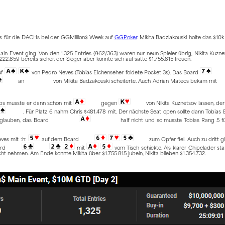
s für die DACHs bei der GGMillion$ Week auf
GGPoker
. Mikita Badziakouski holte das $10
ain Event ging. Von den 1.325 Entries (962/363) waren nur neun Spieler übrig, Nikita Kuzne
22.859 bereits sicher, der Sieger aber konnte sich auf satte $1.755.815 freuen.
uf
von Pedro Neves (Tobias Eichenseher foldete Pocket 3s). Das Board
an
von Mikita Badzakouski scheiterte. Auch Adrian Mateos bekam mit
hips musste er dann schon mit
gegen
von Nikita Kuznetsov lassen, der
. Für Platz 6 nahm Chris $481.478 mit. Der nächste Seat open sollte dann Tobias 
 glauben, das Board
half nicht und so musste Tobias Rang 5 f
ves mit :h:
auf dem Board
zum Opfer fiel. Auch zu dritt 
ard
mit
vom Tisch schickte. Als klarer Chipelader sta
ht nehmen. Am Ende konnte Mikita über $1.755.815 jubeln, Nikita blieben $1.354.732.