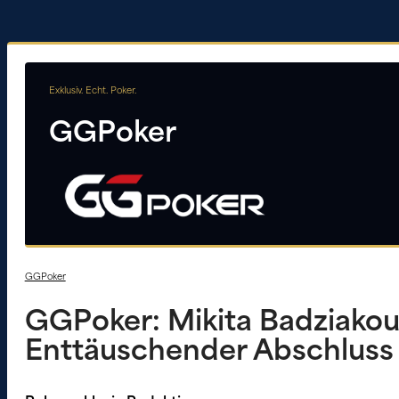
Exklusiv. Echt. Poker.
GGPoker
GGPoker
GGPoker: Mikita Badziakous
Enttäuschender Abschluss