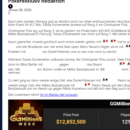
Pokerexklusiv Redaktion
Januar 28, 2026
0
Nach dem starken Montag gab es letztlich doch nur einen enttäuschenden Abschlus
Main Event für $1,7 Mio, Tobias Eichenseher landete auf Rang 5 vor Christopher Pütz.
Christopher Pütz lag auf Rang 3, als es gestern ins Finale beim $10.300 GGMillion$ M
Mikita Badziakouski in Führung. Tobias Eichenseher war short auf Rang 7. Alle hatten $2
Kaum gestartet, musste gord1sc0 auch schon wieder gehen, mit
traf er a
und der Brasilianer war der erste Seat open. Maro Navarro folgte, als er mit
Problem mit
von Danel Petersen und so war man noch zu sechst.
Während Tobias Eichenseher aufbauen konnte, fiel Christopher Pütz zurück. Viele C
dann im Blind Battle mit
gegen
, das Board
sein. Mit
am Button wollte er Mikita Badziakouski im BB
nicht
nehmen.
Zu viert ging es dann wieder einige Zeit, ehe Daniel Petersen mit
Pedro ne
wieder einige Zeit, ehe Mikita Badziakouski mit
Pedro Neves auf dem Bo
Badziakouski nun ins Heads-up gegen Nikita Kuznetsov und ließ sich den Sieg auch nic
Den Livestream könnt
Ihr im Replay hier schauen
.