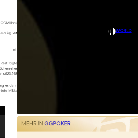
k GGMillion$
WORLD
tsov lag vor
ein
 Rest folgte
Eichenseher
ür $623.248
ging es dann
rtete Mikita
MEHR IN
GGPOKER