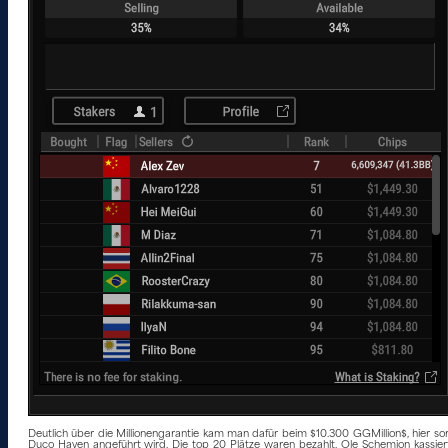
Deutlich über die Millionengarantie kam man dafür beim $10.300 GGMillion$, hier sor
Duco Haven angeführt wird. Die top 20 Plätze waren bezahlt, Ole Schemion kassier