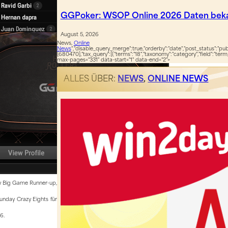
GGPoker: WSOP Online 2026 Daten bek
August 5, 2026
News,
Online
News
","disable_query_merge":true,"orderby":"date","post_status":"publ
[680470],"tax_query":[{"terms":"18","taxonomy":"category","field":"term
max-pages="331" data-start="1" data-end="2">
ALLES ÜBER:
NEWS
,
ONLINE NEWS
ry Big Game Runner-up,
unday Crazy Eights für
6.