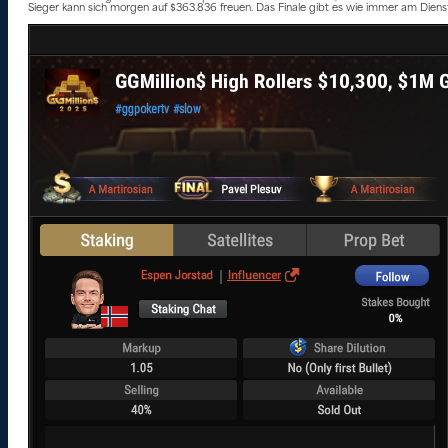
Sieger kann sich morgen auf $363.836 freuen. Das Finale gibt es wie immer am Die