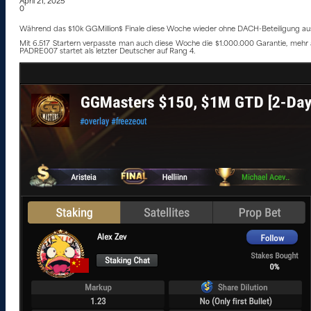
April 21, 2025
0
Während das $10k GGMillion$ Finale diese Woche wieder ohne DACH-Beteiligung aus
Mit 6.517 Startern verpasste man auch diese Woche die $1.000.000 Garantie, mehr a
PADRE007 startet als letzter Deutscher auf Rang 4.