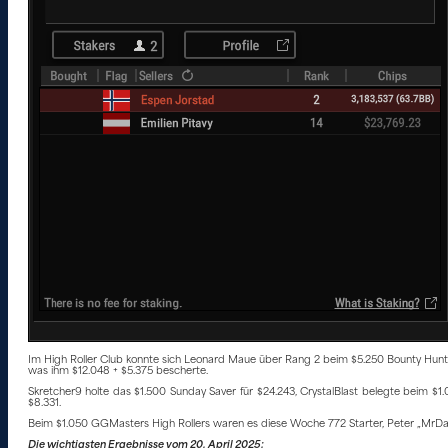
Im High Roller Club konnte sich Leonard Maue über Rang 2 beim $5.250 Bounty Hunte
was ihm $12.048 + $5.375 bescherte.
Skretcher9 holte das $1.500 Sunday Saver für $24.243, CrystalBlast belegte beim $1
$8.331.
Beim $1.050 GGMasters High Rollers waren es diese Woche 772 Starter, Peter „MrDag
Die wichtigsten Ergebnisse vom 20. April 2025: