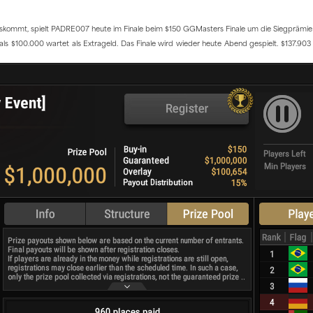
kommt, spielt PADRE007 heute im Finale beim $150 GGMasters Finale um die Siegprämie 
ls $100.000 wartet als Extrageld. Das Finale wird wieder heute Abend gespielt. $137.903 