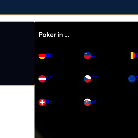
Poker in …
DE
LI
AT
CZ
CH
SK