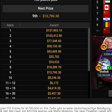
gten 179 Entries für $1.790.000 im Pot. Dafür gibt es keine deutschsprachige Beteiligung 
te den Min-Cash von $23.769, ebenso wie Mario Mosböck. Die neun Finalisten haben $51.9