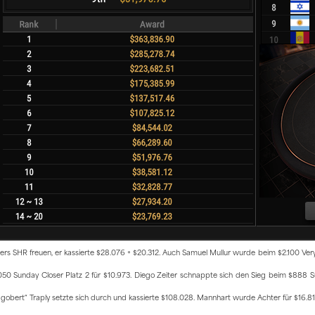
rs SHR freuen, er kassierte $28.076 + $20.312. Auch Samuel Mullur wurde beim $2.100 Ve
.050 Sunday Closer Platz 2 für $10.973. Diego Zeiter schnappte sich den Sieg beim $888 S
obert“ Traply setzte sich durch und kassierte $108.028. Mannhart wurde Achter für $16.81