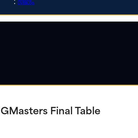
GALERIE
LIVEBLOG
Masters Final Table