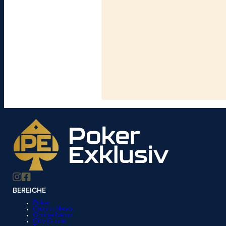
BEREICHE
Poker
Casino News
Online News
City Guide