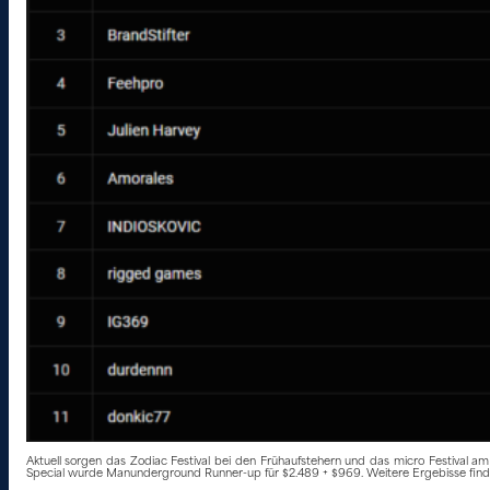
Aktuell sorgen das Zodiac Festival bei den Frühaufstehern und das micro Festival 
Special wurde Manunderground Runner-up für $2.489 + $969. Weitere Ergebisse findet