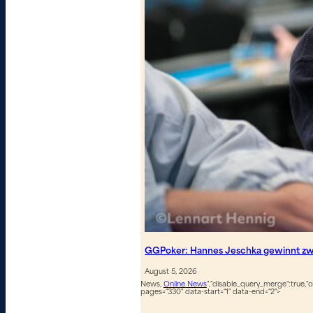
GGPoker: Hannes Jeschka gewinnt zwe
August 5, 2026
News,
Online News
","disable_query_merge":true,"or
pages="330" data-start="1" data-end="2">