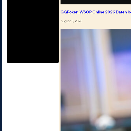
GGPoker: WSOP Online 2026 Daten b
August 5, 2026