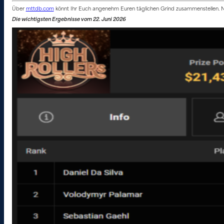
Über
mttdb.com
könnt Ihr Euch angenehm Euren täglichen Grind zusammenstellen. Nutzt
Die wichtigsten Ergebnisse vom 22. Juni 2026