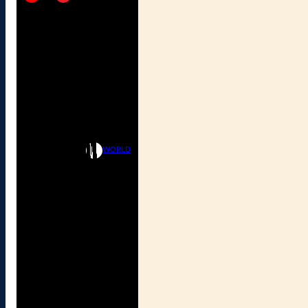
WORLD