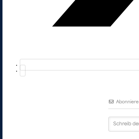
Abonniere