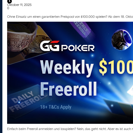
Oktober 11, 2025
0
Ohne Einsatz um einen garantierten Preispool von $100.000 spielen? Ab dem 18. Okto
Einfach beim Freeroll anmelden und losspielen? Nein, das geht nicht. Aber es ist auch n