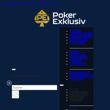
Zum Hauptinhalt springen
Zum Footer springen
POKER
CASINO NEWS
ONLINE NEWS
CITY GUIDE
TURNIERE
NEWS
LIFESTYLE
STRATEGIE
VIDEOS
LIVEBLOG
IMPRESSUM
Seite durchsuchen
DATENSCHUTZ
COOKIES
Suchen
POKER
×
CASINO NEWS
ONLINE NEWS
CITY GUIDE
TURNIERE
NEWS