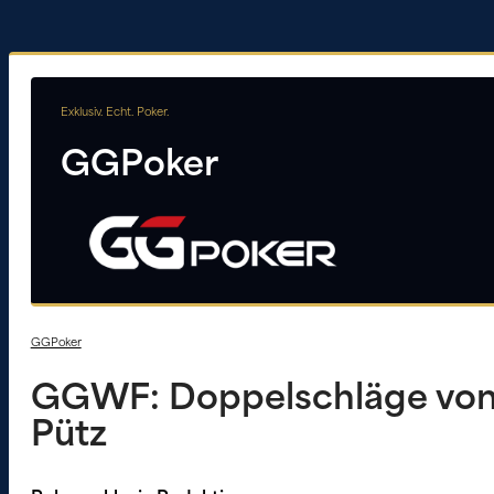
Exklusiv. Echt. Poker.
GGPoker
GGPoker
GGWF: Doppelschläge von 
Pütz