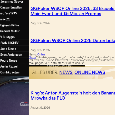
GGPoker WSOP Online 2026: 33 Bracelets
Main Event und $5 Mio. an Promos
August 6, 2026
GGPoker: WSOP Online 2026 Daten bek
August 5, 2026
News,
Online
News
","disable_query_merge":true,"orderby":"date","post_status":"publ
[736123],"tax_query":[{"terms":"18","taxonomy":"category","field":"term_
max-pages="331" data-start="1" data-end="2">
ALLES ÜBER:
NEWS
,
ONLINE NEWS
King’s: Anton Augenstein holt den Bana
Mrowka das PLO
August 9, 2026