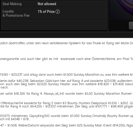
ch übertroffen, unter den neun verbliebenen Spielern für das Finale ist flying der letzte D
nengarantie und auch hier gibt es mit essenziale noch eine Österreichfahne am Final T
7.690 + $23.237 und shlug dann auch beim $1.500 Sunday Marathon zu, was ihm weitere $4
erte dafür $40.238. Sebastian Gähl kam hier auf Rang 4 und kassierte $23.538, außerdem
 dann auch den Sieg beim $2.625 Sunday Heater, was ihm weitere $18.424 + $31.406 bes
 nach.
ber satte $18.326 für Rang 4. Always_all_in0 wurde beim $5,50 Sunday Marathon Runner-
 Offenbacher04 kassierte für Rang 2 beim $3 Bounty Hunters Deepstack $1.616 + $262. 
nte für Rang 4 noch $64.255 + $12.103 mitnehmen. Der Sieg und $101.771 + $98.459 ging
$113.975 mitnehmen. GipsyKing100 wurde beim $1.050 Sunday Omaholiy Bounty Runner-up 
ch mit $4.148 + $78.
47 + $1.508, ReiberDatschi verpasste den Sieg beim $25 Sunday Main Event ($14.255), N