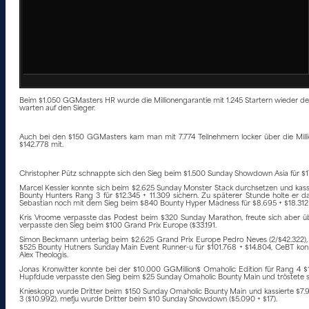
Beim $1.050 GGMasters HR wurde die Millionengarantie mit 1.245 Startern wieder deutli
warten auf den Sieger.
Auch bei den $150 GGMasters kam man mit 7.774 Teilnehmern locker über die Millio
$142.778 mit.
Christopher Pütz schnappte sich den Sieg beim $1.500 Sunday Showdown Asia für $1
Marcel Kessler konnte sich beim $2.625 Sunday Monster Stack durchsetzen und kassi
Bounty Hunters Rang 3 für $12.345 + 11.309 sichern. Zu späterer Stunde holte er
Sebastian noch mit dem Sieg beim $840 Bounty Hyper Madness für $8.695 + $18.312
Kris Vroome verpasste das Podest beim $320 Sunday Marathon, freute sich aber ü
verpasste den Sieg beim $100 Grand Prix Europe ($33.191.
Simon Beckmann unterlag beim $2.625 Grand Prix Europe Pedro Neves (2/$42.322),
$525 Bounty Hutners Sunday Main Event Runner-u für $101.768 + $14.804, CeBT kon
Alex Theologis.
Jonas Kronwitter konnte bei der $10.000 GGMillion$ Omaholic Edition für Rang 4 
Hupfdude verpasste den Sieg beim $25 Sunday Omaholic Bounty Main und tröstete si
Knieskopp wurde Dritter beim $150 Sunday Omaholic Bounty Main und kassierte $7.9
3 ($10.992). mefju wurde Dritter beim $10 Sunday Showdown ($5.090 + $17).