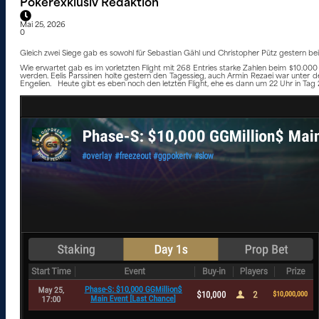
Pokerexklusiv Redaktion
Mai 25, 2026
0
Gleich zwei Siege gab es sowohl für Sebastian Gähl und Christopher Pütz gestern 
Wie erwartet gab es im vorletzten Flight mit 268 Entries starke Zahlen beim $10.000 
werden. Eelis Parssinen holte gestern den Tagessieg, auch Armin Rezaei war unter den
Engelien. Heute gibt es eben noch den letzten Flight, ehe es dann um 22 Uhr in Tag 2