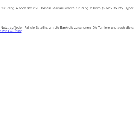
s für Rang 4 noch $12.719. Hossein Madani konnte für Rang 2 beim $2.625 Bounty Hyper
zt auf jeden Fall die Satellite, um die Bankrolls zu schonen. Die Turniere und auch die d
en von GGPoker
.