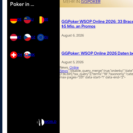
MEHR IN
GGPOKER
Poker in …
DE
LI
BE
GGPoker WSOP Online 2026: 33 Bracel
$5 Mio. an Promos
August 6, 2026
AT
CZ
EU
GGPoker: WSOP Online 2026 Daten b
CH
SK
August 5, 2026
News,
Online
News
","disable_query_merge":true,"orderby":"date",
[736391],"tax_query":[{"terms":"18","taxonomy":"cate
max-pages="331" data-start="1" data-end="2">
WORLD