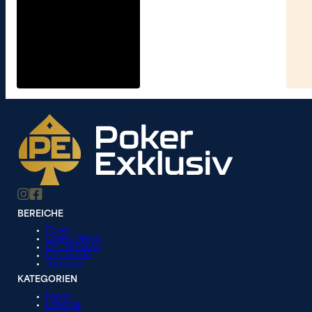
BEREICHE
Poker
Casino News
Online News
City Guide
Turniere
KATEGORIEN
News
Lifestyle