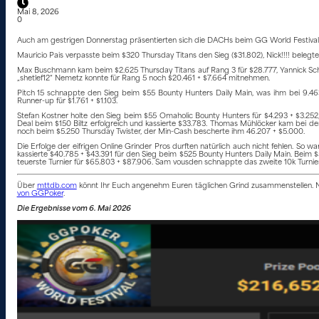
Mai 8, 2026
0
Auch am gestrigen Donnerstag präsentierten sich die DACHs beim GG World Festiv
Mauricio Pais verpasste beim $320 Thursday Titans den Sieg ($31.802), Nick!!!! belegte
Max Buschmann kam beim $2.625 Thursday Titans auf Rang 3 für $28.777, Yannick Sc
„shetlef12“ Nemetz konnte für Rang 5 noch $20.461 + $7.664 mitnehmen.
Pitch 15 schnappte den Sieg beim $55 Bounty Hunters Daily Main, was ihm bei 9.
Runner-up für $1.761 + $1.103.
Stefan Kostner holte den Sieg beim $55 Omaholic Bounty Hunters für $4.293 + $3.252
Deal beim $150 Biltz erfolgreich und kassierte $33.783. Thomas Mühlöcker kam bei de
noch beim $5.250 Thursday Twister, der Min-Cash bescherte ihm 46.207 + $5.000.
Die Erfolge der eifrigen Online Grinder Pros durften natürlich auch nicht fehlen. So
kassierte $40.785 + $43.391 für den Sieg beim $525 Bounty Hunters Daily Main. Beim 
teuerste Turnier für $65.803 + $87.906. Sam vousden schnappte das zweite 10k Turnier,
Über
mttdb.com
könnt Ihr Euch angenehm Euren täglichen Grind zusammenstellen. Nutzt
von GGPoker
.
Die Ergebnisse vom 6. Mai 2026