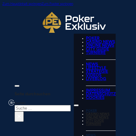
Zum Hauptinhalt springen
Zum Footer springen
POKER
CASINO NEWS
ONLINE NEWS
CITY GUIDE
TURNIERE
NEWS
LIFESTYLE
STRATEGIE
VIDEOS
LIVEBLOG
IMPRESSUM
Seite durchsuchen
DATENSCHUTZ
COOKIES
Suchen
POKER
×
CASINO NEWS
ONLINE NEWS
CITY GUIDE
TURNIERE
NEWS