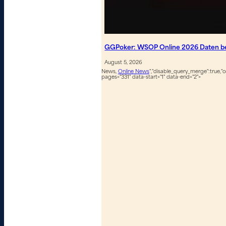
GGPoker: WSOP Online 2026 Daten b
August 5, 2026
News,
Online News
","disable_query_merge":true,"or
pages="331" data-start="1" data-end="2">