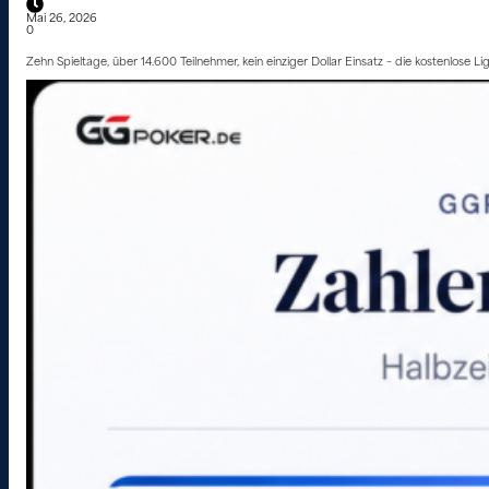
Mai 26, 2026
0
Zehn Spieltage, über 14.600 Teilnehmer, kein einziger Dollar Einsatz – die kostenlose Lig