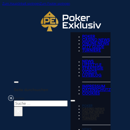
Zum Hauptinhalt springen
Zum Footer springen
POKER
CASINO NEWS
ONLINE NEWS
CITY GUIDE
TURNIERE
NEWS
LIFESTYLE
STRATEGIE
VIDEOS
LIVEBLOG
IMPRESSUM
Seite durchsuchen
DATENSCHUTZ
COOKIES
Suchen
POKER
×
CASINO NEWS
ONLINE NEWS
CITY GUIDE
TURNIERE
NEWS