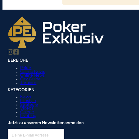
BEREICHE
Poker
Casino News
Online News
City Guide
Turniere
KATEGORIEN
News
Lifestyle
Strategie
Videos
Galerie
Liveblog
Jetzt zu unserem Newsletter anmelden