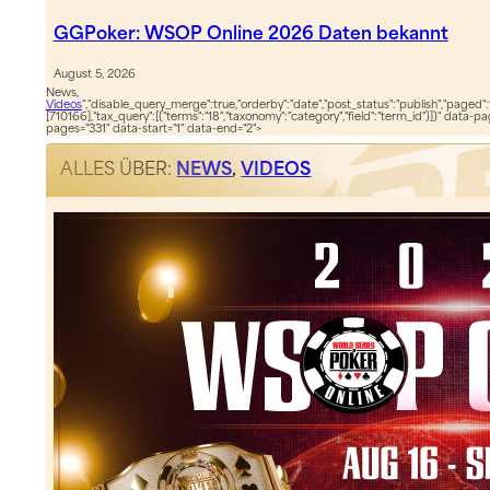
GGPoker: WSOP Online 2026 Daten bekannt
August 5, 2026
News,
Videos
","disable_query_merge":true,"orderby":"date","post_status":"publish","paged":1
[710166],"tax_query":[{"terms":"18","taxonomy":"category","field":"term_id"}]}" data-
pages="331" data-start="1" data-end="2">
ALLES ÜBER:
NEWS
,
VIDEOS