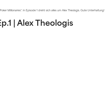
ker Millionaires“. In Episode 1 dreht sich alles um Alex Theologis. Gute Unterhaltung!
Ep.1 | Alex Theologis