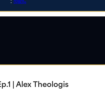
GALERIE
LIVEBLOG
Ep.1 | Alex Theologis