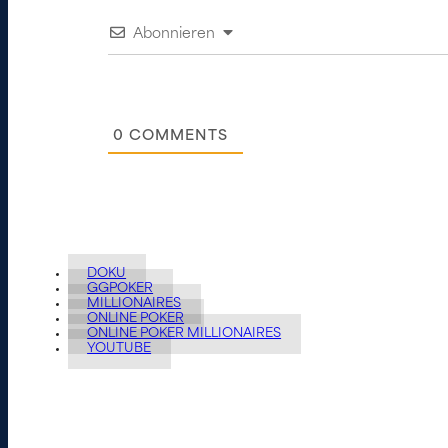
Abonnieren
0
COMMENTS
DOKU
GGPOKER
MILLIONAIRES
ONLINE POKER
ONLINE POKER MILLIONAIRES
YOUTUBE