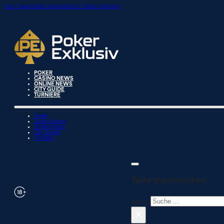
Zum Hauptinhalt springen
Zum Footer springen
POKER
CASINO NEWS
ONLINE NEWS
CITY GUIDE
TURNIERE
Poker
Casino News
Online News
City Guide
Turniere
Seite durchsuchen
Suchen
×