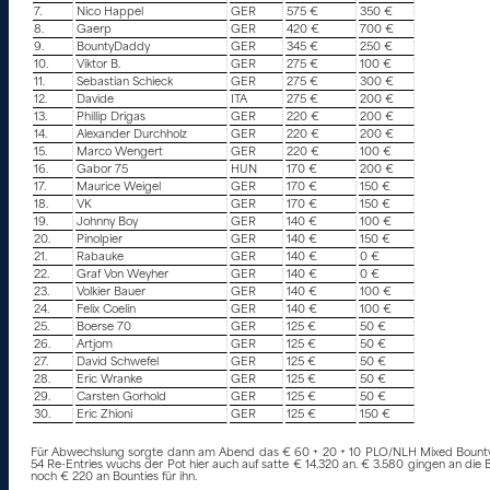
7.
Nico Happel
GER
575 €
350 €
8.
Gaerp
GER
420 €
700 €
9.
BountyDaddy
GER
345 €
250 €
10.
Viktor B.
GER
275 €
100 €
11.
Sebastian Schieck
GER
275 €
300 €
12.
Davide
ITA
275 €
200 €
13.
Phillip Drigas
GER
220 €
200 €
14.
Alexander Durchholz
GER
220 €
200 €
15.
Marco Wengert
GER
220 €
100 €
16.
Gabor 75
HUN
170 €
200 €
17.
Maurice Weigel
GER
170 €
150 €
18.
VK
GER
170 €
150 €
19.
Johnny Boy
GER
140 €
100 €
20.
Pinolpier
GER
140 €
150 €
21.
Rabauke
GER
140 €
0 €
22.
Graf Von Weyher
GER
140 €
0 €
23.
Volkier Bauer
GER
140 €
100 €
24.
Felix Coelin
GER
140 €
100 €
25.
Boerse 70
GER
125 €
50 €
26.
Artjom
GER
125 €
50 €
27.
David Schwefel
GER
125 €
50 €
28.
Eric Wranke
GER
125 €
50 €
29.
Carsten Gorhold
GER
125 €
50 €
30.
Eric Zhioni
GER
125 €
150 €
Für Abwechslung sorgte dann am Abend das € 60 + 20 + 10 PLO/NLH Mixed Bounty. 3
54 Re-Entries wuchs der Pot hier auch auf satte € 14.320 an. € 3.580 gingen an die 
noch € 220 an Bounties für ihn.