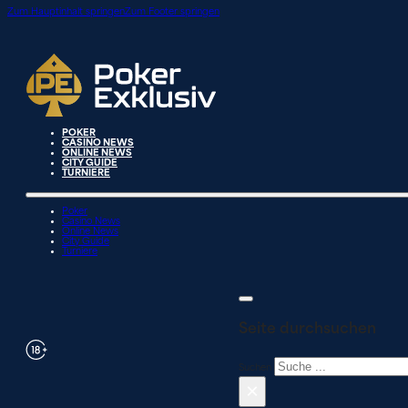
Zum Hauptinhalt springen
Zum Footer springen
POKER
CASINO NEWS
ONLINE NEWS
CITY GUIDE
TURNIERE
Poker
Casino News
Online News
City Guide
Turniere
Seite durchsuchen
Suchen
×