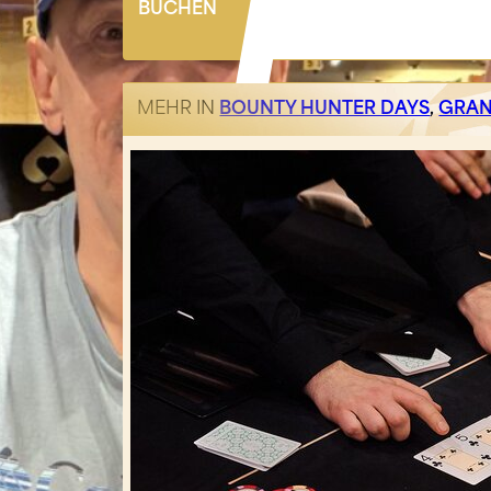
BUCHEN
MEHR IN
BOUNTY HUNTER DAYS
,
GRAN