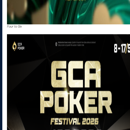
Four to Six