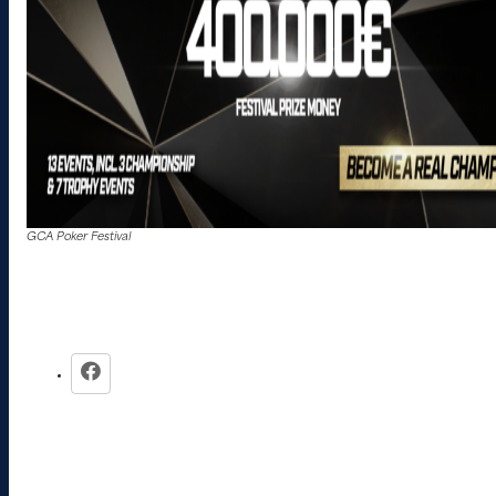
GCA Poker Festival