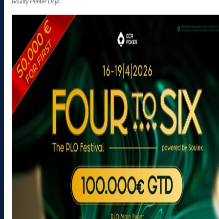
Bounty Hunter Days