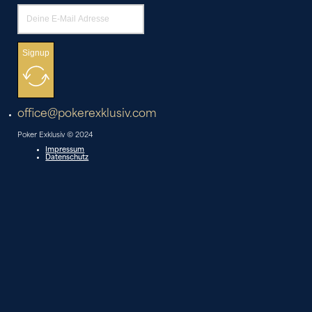
Signup
office@pokerexklusiv.com
Poker Exklusiv © 2024
Impressum
Datenschutz