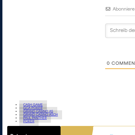
Abonniere
0
COMMEN
CASH GAME
GCA POKER
GRAND CASINO AS
GRAND CASINO ASCH
PAUL PANTHER
POKER