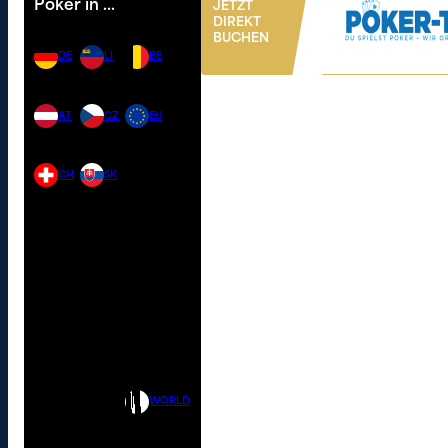
Poker in …
JETZT
DIREKT
BUCHEN
DE
LI
BE
AT
CZ
EU
CH
SK
WORLD