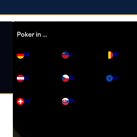
Poker in …
DE
LI
BE
AT
CZ
EU
CH
SK