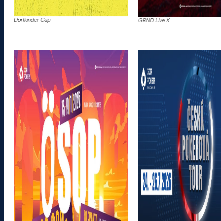
Dorfkinder Cup
GRND Live X