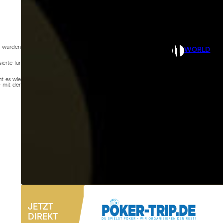
so wurden
WORLD
ierte für
t es wie
– mit der
JETZT
DIREKT