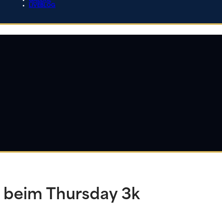
GALERIE
LIVEBLOG
 beim Thursday 3k