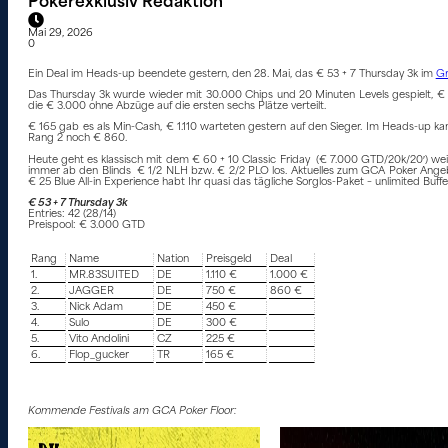
Pokerexklusiv Redaktion
Mai 29, 2026
0
Ein Deal im Heads-up beendete gestern, den 28. Mai, das € 53 + 7 Thursday 3k im
Gr
Das Thursday 3k wurde wieder mit 30.000 Chips und 20 Minuten Levels gespielt, € 3
die € 3.000 ohne Abzüge auf die ersten sechs Plätze verteilt.
€ 165 gab es als Min-Cash, € 1.110 warteten gestern auf den Sieger. Im Heads-up ka
Rang 2 noch € 860.
Heute geht es klassisch mit dem € 60 + 10 Classic Friday (€ 7.000 GTD/20k/20′) w
immer ab den Blinds € 1/2 NLH bzw. € 2/2 PLO los. Aktuelles zum GCA Poker Angebo
€ 25 Blue All-in Experience habt Ihr quasi das tägliche Sorglos-Paket – unlimited Buffe
€ 53 + 7 Thursday 3k
Entries: 42 (28/14)
Preispool: € 3.000 GTD
Rang
Name
Nation
Preisgeld
Deal
1.
MR.83SUITED
DE
1.110 €
1.000 €
2.
JAGGER
DE
750 €
860 €
3.
Nick Adam
DE
450 €
4.
Sulo
DE
300 €
5.
Vito Andolini
CZ
225 €
6.
Flop_gucker
TR
165 €
Kommende Festivals am GCA Poker Floor: