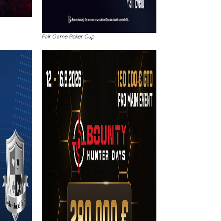
Fair Game Poker Cup