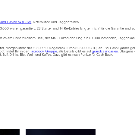
and Casino Aš (GCA)
, Mr.83Suited und Jagger teilten.
.000 waren garantiert. 28 Starter und 14 Re-Entries langten nichf für die Garantie und 
m es am Ende zu einem Deal, der Mr.83Suited den Sieg für € 1.000 bescherte, Jagger kass
eiter, morgen steht das € 60 + 10 Megastack Turbo (€ 6.000 GTD) an. Bei Cash Games geh
t findet Ihr in der
Facebook Gruppe
, alle Details gibt es auf
grandcasinoas.eu
. Übrigens 
t, Soft Drinks, Bier, Wein und Kaffee. Dazu gibt es noch Punkte für Cash Back.