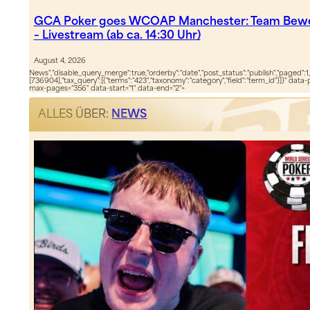
GCA Poker goes WCOAP Manchester: Team Bewe
– Livestream (ab ca. 14:30 Uhr)
August 4, 2026
News","disable_query_merge":true,"orderby":"date","post_status":"publish","paged":1,
[736904],"tax_query":[{"terms":"423","taxonomy":"category","field":"term_id"}]}" data
max-pages="356" data-start="1" data-end="2">
ALLES ÜBER:
NEWS