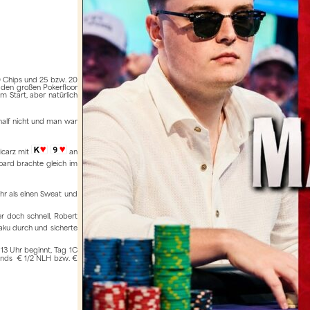
0 Chips und 25 bzw. 20
 den großen Pokerfloor
 Start, aber natürlich
half nicht und man war
icarz mit
an
ard brachte gleich im
hr als einen Sweat und
r doch schnell, Robert
aku durch und sicherte
13 Uhr beginnt, Tag 1C
Blinds € 1/2 NLH bzw. €