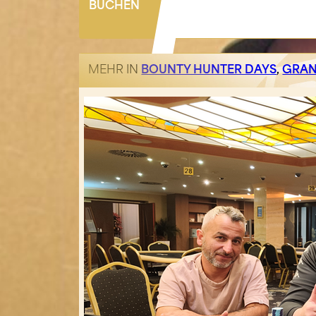
BUCHEN
MEHR IN
BOUNTY HUNTER DAYS
,
GRAN