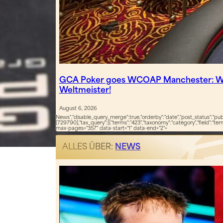
GCA Poker goes WCOAP Manchester: Wir
Weltmeister!
August 6, 2026
News","disable_query_merge":true,"orderby":"date","post_status":"publ
[729790],"tax_query":[{"terms":"423","taxonomy":"category","field":"ter
max-pages="357" data-start="1" data-end="2">
ALLES ÜBER:
NEWS