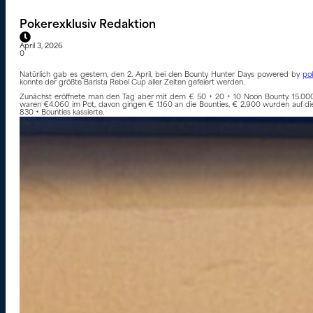
Pokerexklusiv Redaktion
April 3, 2026
0
Natürlich gab es gestern, den 2. April, bei den Bounty Hunter Days powered by
pok
konnte der größte Barista Rebel Cup aller Zeiten gefeiert werden.
Zunächst eröffnete man den Tag aber mit dem € 50 + 20 + 10 Noon Bounty. 15.000 C
waren €4.060 im Pot, davon gingen € 1.160 an die Bounties, € 2.900 wurden auf di
830 + Bounties kassierte.