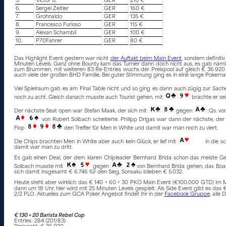
5.
Victor B.
GER
210 €
6.
Sergei Zeitler
GER
160 €
7.
Grohnaldo
GER
135 €
8.
Francesco Furioso
GER
115 €
9.
Alexan Schambil
GER
100 €
10.
P70Fahrer
GER
80 €
Das Highlight Event gestern war nicht
der Auftakt beim Main Event
, sondern definit
Minuten Levels. Ganz ohne Bounty kam das Turnier dann doch nicht aus, es gab näml
zum Brummen, mit weiteren 83 Re-Entries wuchs der Preispool auf gleich € 36.920 a
auch viele der großen BHD Familie. Bei guter Stimmung ging es in eine lange Pokernac
Viel Spielraum gab es am Final Table nicht und so ging es dann auch zügig zur Sach
noch zu acht. Gleich danach musste auch Tourist gehen, mit
brachte er se
Der nächste Seat open war Stefan Maak, der sich mit
gegen
:Qs. vo
von Robert Solbach scheiterte. Philipp Drigas war dann der nächste, der
Flop
den Treffer für Men in White und damit war man noch zu viert.
Die Chips brachten Men in White aber auch kein Glück, er lief mit
in die s
damit war man zu dritt.
Es gab einen Deal, der dem klaren Chipleader Bernhard Brida schon das meiste Gel
Solbach musste mit
gegen
von Bernhard Brida gehen, das Bo
sich damit insgesamt € 6.746 für den Sieg, Sonsaku blieben € 5.032.
Heute steht aber wirklich das € 140 + 60 + 30 PKO Main Event (€100.000 GTD) im Mi
dann um 18 Uhr, hier wird mit 25 Minuten Levels gespielt. Als Side Event gibt es da
2/2 PLO. Aktuelles zum GCA Poker Angebot findet Ihr in der
Facebook Gruppe
, alle 
€ 130 + 20 Barista Rebel Cup
Entries: 284 (201/83)