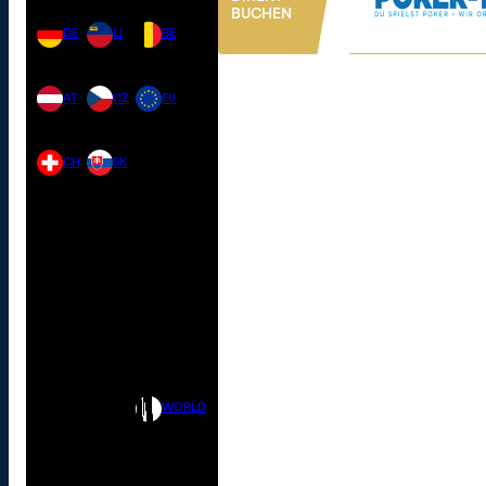
BUCHEN
DE
LI
BE
AT
CZ
EU
CH
SK
WORLD