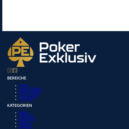
BEREICHE
Poker
Casino News
Online News
City Guide
Turniere
KATEGORIEN
News
Lifestyle
Strategie
Videos
Galerie