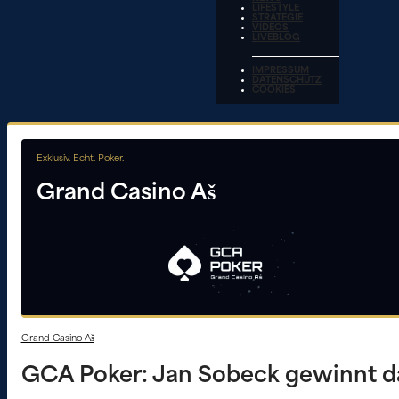
LIFESTYLE
STRATEGIE
VIDEOS
LIVEBLOG
IMPRESSUM
DATENSCHUTZ
COOKIES
Exklusiv. Echt. Poker.
Grand Casino Aš
Grand Casino Aš
GCA Poker: Jan Sobeck gewinnt da