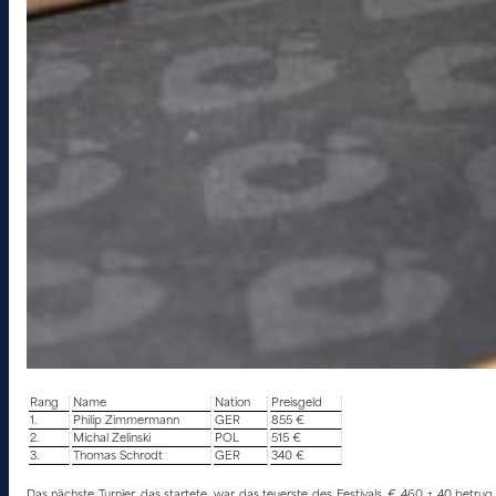
Rang
Name
Nation
Preisgeld
1.
Philip Zimmermann
GER
855 €
2.
Michal Zelinski
POL
515 €
3.
Thomas Schrodt
GER
340 €
Das nächste Turnier, das startete, war das teuerste des Festivals. € 460 + 40 betru