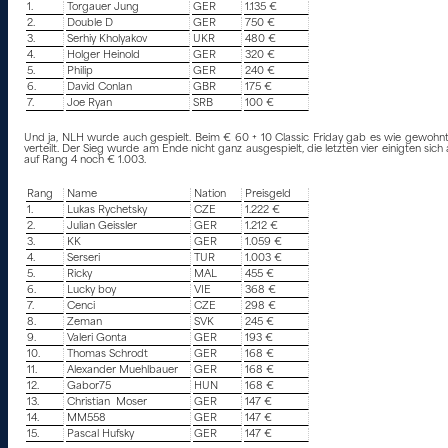
1.
Torgauer Jung
GER
1.135 €
2.
Double D
GER
750 €
3.
Serhiy Kholyakov
UKR
480 €
4.
Holger Heinold
GER
320 €
5.
Philip
GER
240 €
6.
David Conlan
GBR
175 €
7.
Joe Ryan
SRB
100 €
Und ja, NLH wurde auch gespielt. Beim € 60 + 10 Classic Friday gab es wie gewohnt 
verteilt. Der Sieg wurde am Ende nicht ganz ausgespielt, die letzten vier einigten sic
auf Rang 4 noch € 1.003.
Rang
Name
Nation
Preisgeld
1.
Lukas Rychetsky
CZE
1.222 €
2.
Julian Geissler
GER
1.212 €
3.
KK
GER
1.059 €
4.
Serseri
TUR
1.003 €
5.
Ricky
MAL
455 €
6.
Lucky boy
VIE
368 €
7.
Cenci
CZE
298 €
8.
Zeman
SVK
245 €
9.
Valeri Gonta
GER
193 €
10.
Thomas Schrodt
GER
168 €
11.
Alexander Muehlbauer
GER
168 €
12.
Gabor75
HUN
168 €
13.
Christian Moser
GER
147 €
14.
MM558
GER
147 €
15.
Pascal Hufsky
GER
147 €