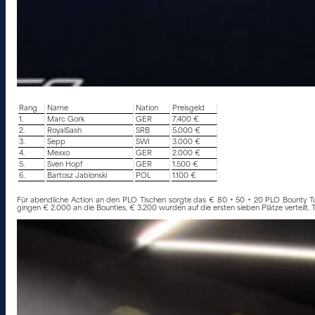
Rang
Name
Nation
Preisgeld
1.
Marc Gork
GER
7.400 €
2.
RoyalSash
SRB
5.000 €
3.
Sepp
SWI
3.000 €
4.
Mexxo
GER
2.000 €
5.
Sven Hopf
GER
1.500 €
6.
Bartosz Jablonski
POL
1.100 €
Für abendliche Action an den PLO Tischen sorgte das € 80 + 50 + 20 PLO Bounty Turb
gingen € 2.000 an die Bounties, € 3.200 wurden auf die ersten sieben Plätze verteilt. T