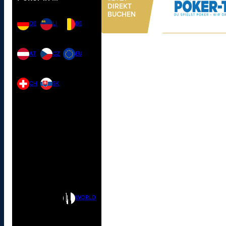
DIREKT
BUCHEN
DE
LI
BE
AT
CZ
EU
CH
SK
WORLD