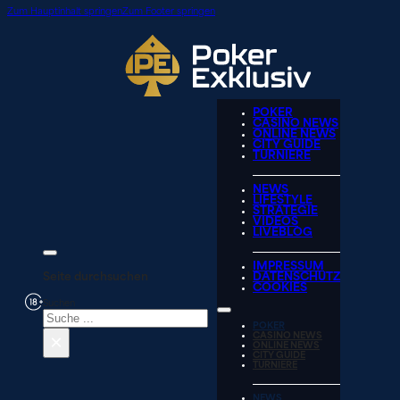
Zum Hauptinhalt springen
Zum Footer springen
POKER
CASINO NEWS
ONLINE NEWS
CITY GUIDE
TURNIERE
NEWS
LIFESTYLE
STRATEGIE
VIDEOS
LIVEBLOG
IMPRESSUM
Seite durchsuchen
DATENSCHUTZ
COOKIES
Suchen
POKER
×
CASINO NEWS
ONLINE NEWS
CITY GUIDE
TURNIERE
NEWS