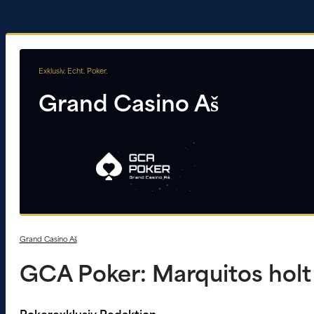
Exklusiv. Echt. Poker.
Grand Casino Aš
Grand Casino Aš
GCA Poker: Marquitos holt