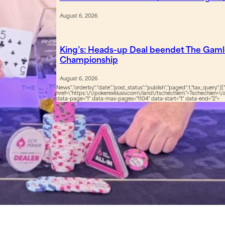
August 6, 2026
King’s: Heads-up Deal beendet The Gam
Championship
August 6, 2026
News","orderby":"date","post_status":"publish","paged":1,"tax_query":[{
href=\"https:\/\/pokerexklusiv.com\/land\/tschechien\">Tschechien<\/a>
data-page="1" data-max-pages="1104" data-start="1" data-end="2">