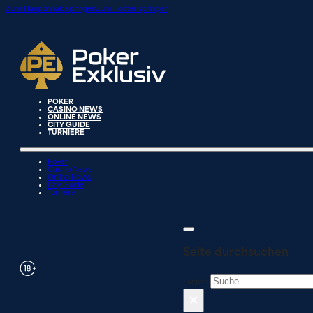
Zum Hauptinhalt springen
Zum Footer springen
POKER
CASINO NEWS
ONLINE NEWS
CITY GUIDE
TURNIERE
Poker
Casino News
Online News
City Guide
Turniere
Seite durchsuchen
Suchen
×