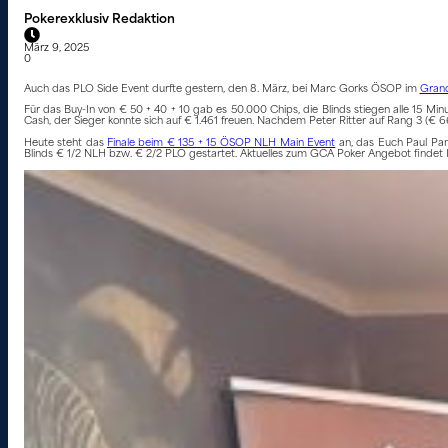
Pokerexklusiv Redaktion
März 9, 2025
0
Auch das PLO Side Event durfte gestern, den 8. März, bei Marc Gorks ÖSOP im
Grand
Für das Buy-In von € 50 + 40 + 10 gab es 50.000 Chips, die Blinds stiegen alle 15 Min
Cash, der Sieger konnte sich auf € 1.461 freuen. Nachdem Peter Ritter auf Rang 3 (€ 6
Heute steht das
Finale beim € 135 + 15 ÖSOP NLH Main Event
an, das Euch Paul Pan
Blinds € 1/2 NLH bzw. € 2/2 PLO gestartet. Aktuelles zum GCA Poker Angebot findet I