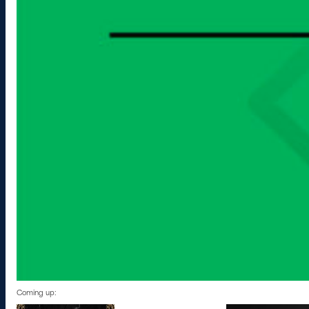
Coming up: