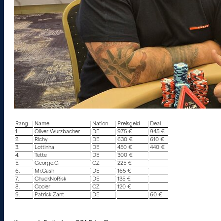
Rang
Name
Nation
Preisgeld
Deal
1.
Oliver Wurzbacher
DE
975 €
945 €
2.
Richy
DE
630 €
610 €
3.
Lottinha
DE
450 €
440 €
4.
Tette
DE
300 €
5.
George.G
CZ
225 €
6.
Mr.Cash
DE
165 €
7.
ChuckNoRisk
DE
135 €
8.
Cooler
CZ
120 €
9.
Patrick Zant
DE
60 €