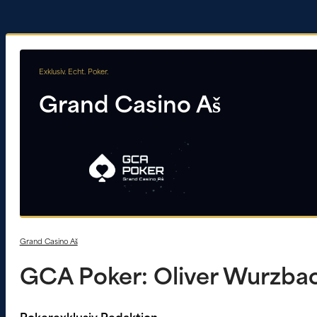
Exklusiv. Echt. Poker.
Grand Casino Aš
Grand Casino Aš
GCA Poker: Oliver Wurzbac