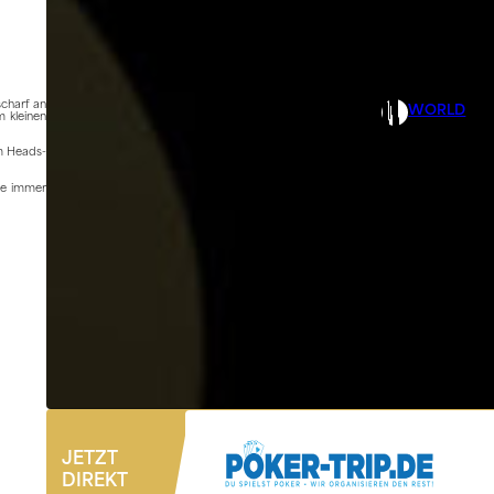
scharf an
WORLD
m kleinen
im Heads-
ie immer
JETZT
DIREKT