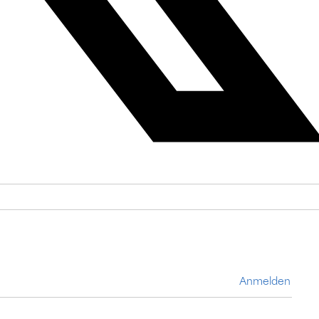
Anmelden