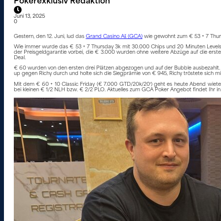
Pokerexklusiv Redaktion
Juni 13, 2025
0
Gestern, den 12. Juni, lud das
Grand Casino Aš (GCA)
wie gewohnt zum € 53 + 7 Thurs
Wie immer wurde das € 53 + 7 Thursday 3k mit 30.000 Chips und 20 Minuten Levels 
der Preisgeldgarantie vorbei, die € 3.000 wurden ohne weitere Abzüge auf die ersten
Deal.
€ 60 wurden von den ersten drei Plätzen abgezogen und auf der Bubble ausbezahlt. 
up gegen Richy durch und holte sich die Siegprämie von € 945, Richy tröstete sich mi
Mit dem € 60 + 10 Classic Friday (€ 7.000 GTD/20k/20′) geht es heute Abend wiet
bei kleinen € 1/2 NLH bzw. € 2/2 PLO. Aktuelles zum GCA Poker Angebot findet Ihr i