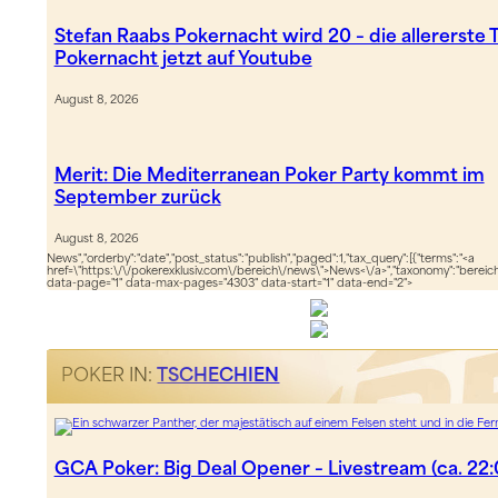
Stefan Raabs Pokernacht wird 20 – die allererste T
Pokernacht jetzt auf Youtube
August 8, 2026
Merit: Die Mediterranean Poker Party kommt im
September zurück
August 8, 2026
News","orderby":"date","post_status":"publish","paged":1,"tax_query":[{"terms":"<a
href=\"https:\/\/pokerexklusiv.com\/bereich\/news\">News<\/a>","taxonomy":"bereich",
data-page="1" data-max-pages="4303" data-start="1" data-end="2">
POKER IN:
TSCHECHIEN
GCA Poker: Big Deal Opener – Livestream (ca. 22: