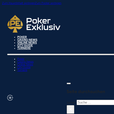
Zum Hauptinhalt springen
Zum Footer springen
POKER
CASINO NEWS
ONLINE NEWS
CITY GUIDE
TURNIERE
Poker
Casino News
Online News
City Guide
Turniere
Seite durchsuchen
Suchen
×