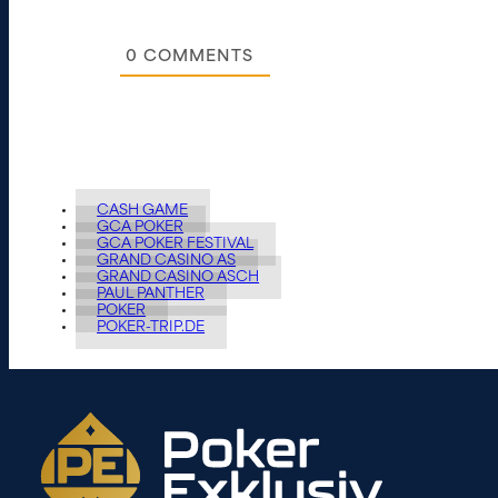
0
COMMENTS
CASH GAME
GCA POKER
GCA POKER FESTIVAL
GRAND CASINO AS
GRAND CASINO ASCH
PAUL PANTHER
POKER
POKER-TRIP.DE