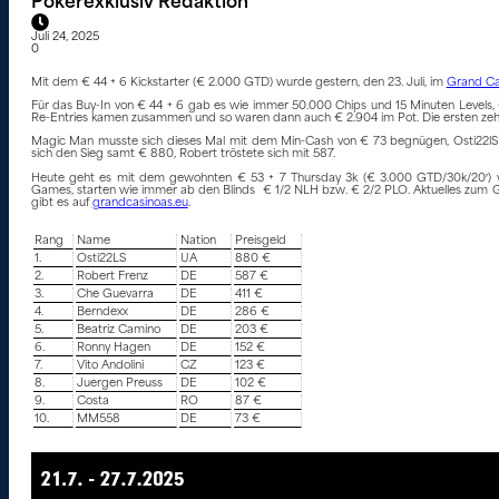
Pokerexklusiv Redaktion
Juli 24, 2025
0
Mit dem € 44 + 6 Kickstarter (€ 2.000 GTD) wurde gestern, den 23. Juli, im
Grand Ca
Für das Buy-In von € 44 + 6 gab es wie immer 50.000 Chips und 15 Minuten Levels, €
Re-Entries kamen zusammen und so waren dann auch € 2.904 im Pot. Die ersten zehn 
Magic Man musste sich dieses Mal mit dem Min-Cash von € 73 begnügen, Osti22lS 
sich den Sieg samt € 880, Robert tröstete sich mit 587.
Heute geht es mit dem gewohnten € 53 + 7 Thursday 3k (€ 3.000 GTD/30k/20′) 
Games, starten wie immer ab den Blinds € 1/2 NLH bzw. € 2/2 PLO. Aktuelles zum G
gibt es auf
grandcasinoas.eu
.
Rang
Name
Nation
Preisgeld
1.
Osti22LS
UA
880 €
2.
Robert Frenz
DE
587 €
3.
Che Guevarra
DE
411 €
4.
Berndexx
DE
286 €
5.
Beatriz Camino
DE
203 €
6.
Ronny Hagen
DE
152 €
7.
Vito Andolini
CZ
123 €
8.
Juergen Preuss
DE
102 €
9.
Costa
RO
87 €
10.
MM558
DE
73 €