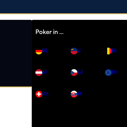
Poker in …
DE
LI
BE
AT
CZ
EU
CH
SK