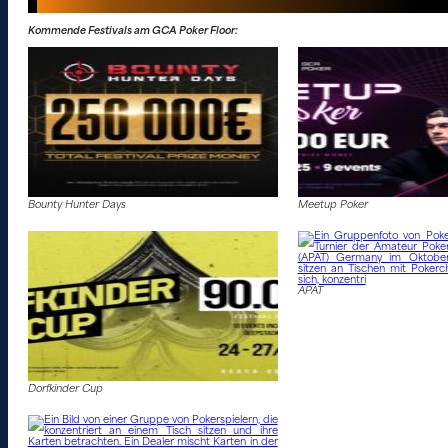
Kommende Festivals am GCA Poker Floor:
Bounty Hunter Days
Meetup Poker
APAT
Dorfkinder Cup