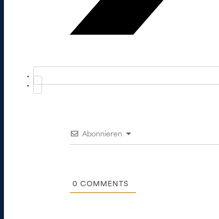
Abonnieren
0
COMMENTS