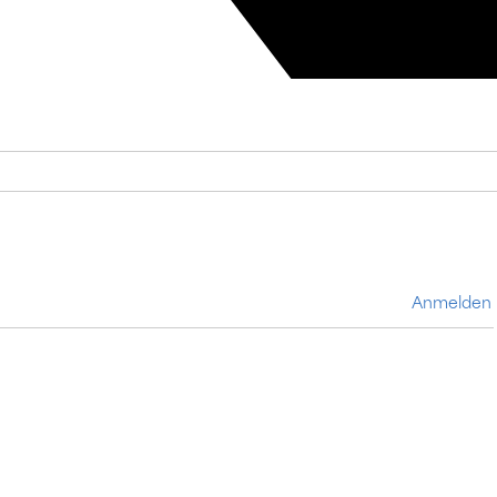
Anmelden