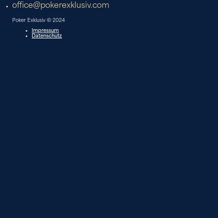
office@pokerexklusiv.com
Poker Exklusiv © 2024
Impressum
Datenschutz