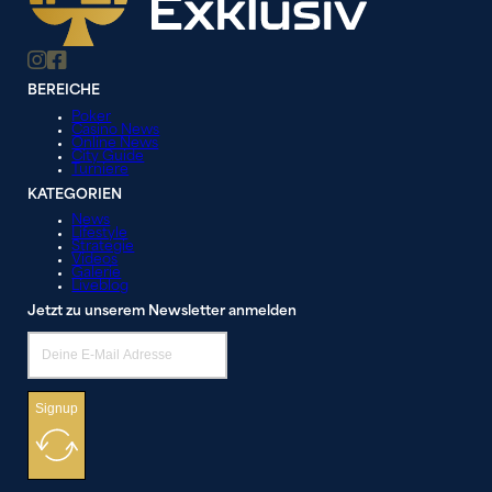
BEREICHE
Poker
Casino News
Online News
City Guide
Turniere
KATEGORIEN
News
Lifestyle
Strategie
Videos
Galerie
Liveblog
Jetzt zu unserem Newsletter anmelden
Signup