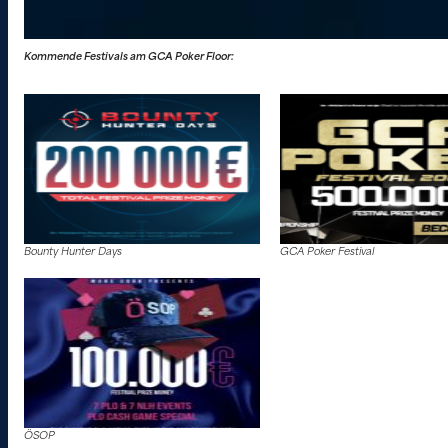
Kommende Festivals am GCA Poker Floor:
Bounty Hunter Days
GCA Poker Festival
ÖSOP