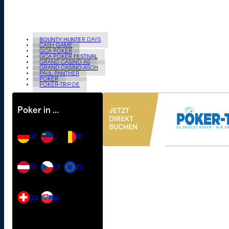
BOUNTY HUNTER DAYS
CASH GAME
GCA POKER
GCA POKER FESTIVAL
GRAND CASINO AS
GRAND CASINO ASCH
PAUL PANTHER
POKER
POKER-TRIP.DE
Poker in …
JETZT
DIREKT
BUCHEN
DE
LI
BE
AT
CZ
EU
CH
SK