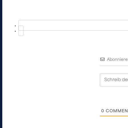
Abonniere
0
COMMEN