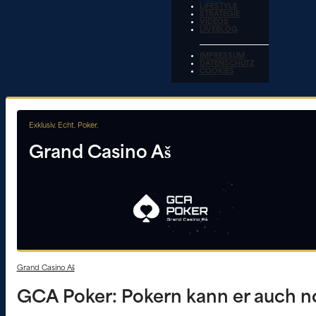
LIFESTYLE
STRATEGIE
VIDEOS
LIVEBLOG
IMPRESSUM
DATENSCHUTZ
COOKIES
Exklusiv. Echt. Poker.
Grand Casino Aš
Grand Casino Aš
GCA Poker: Pokern kann er auch n