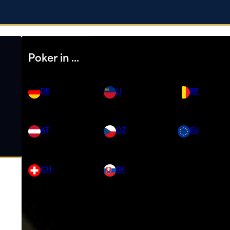
Poker in …
DE
LI
BE
AT
CZ
EU
CH
SK