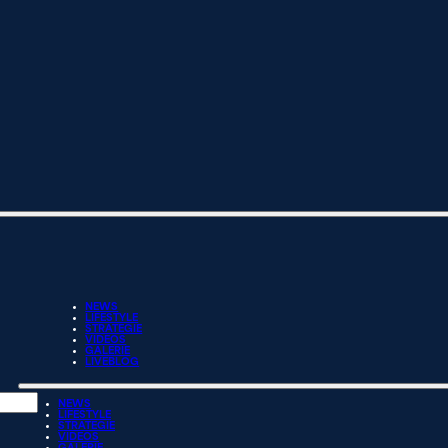
NEWS
LIFESTYLE
STRATEGIE
VIDEOS
GALERIE
LIVEBLOG
NEWS
LIFESTYLE
STRATEGIE
VIDEOS