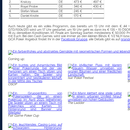
2.
Kraiczy
DE
473 €
497 €
3.
Royal Probe
DE
340 €
430 €
4.
Stefan Maak
DE
245 €
5.
Daniel Knote
DE
170 €
Auch heute gibt es ein volles Programm, das bereits um 13 Uhr mit dem € 44 
GTD/100k/25′) wird um 17 Uhr gestartet, um 19 Uhr geht es dann ins € 135 + 15 ÖSO
1B zu denselben Konditionen. Im Finale am Sonntag warten mindestens € 50.000 Pr
mit Euch. Bei den Cash Games wird wie immer ab den kleinen Blinds € 1/2 NLH bzw.
GCA Poker Angebot findet Ihr in der
Facebook Gruppe
, alle Details gibt es auf
grandc
Coming up:
Isar Poker Festival
B
ÖSOP
The Ladder
B
Fair Game Poker Cup