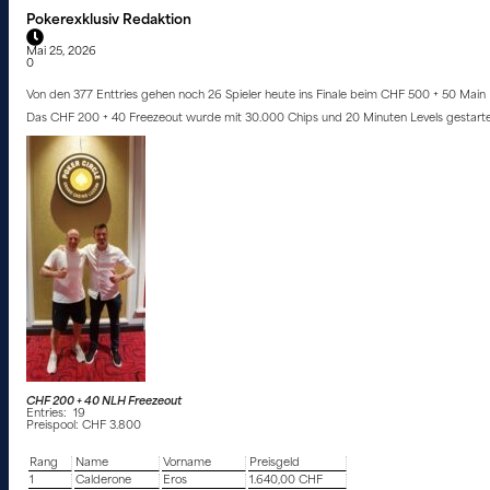
Pokerexklusiv Redaktion
Mai 25, 2026
0
Von den 377 Enttries gehen noch 26 Spieler heute ins Finale beim CHF 500 + 50 Main
Das CHF 200 + 40 Freezeout wurde mit 30.000 Chips und 20 Minuten Levels gestartet, 
CHF 200 + 40 NLH Freezeout
Entries: 19
Preispool: CHF 3.800
Rang
Name
Vorname
Preisgeld
1
Calderone
Eros
1.640,00 CHF