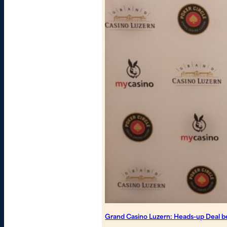
Grand Casino Luzern: Heads-up Deal b