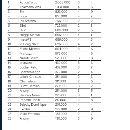
1
ActionFlo Jr.
2.069.000
3
4
2
Thalmann Yves
1.034.000
4
6
3
Ely
823.000
4
9
4
floori
810.000
4
7
5
Iolli Stefano
766.000
2
2
6
B1rd
722.000
2
1
7
BKZ
689.000
2
5
8
Heggli Manuel
656.000
4
1
9
mese73
656.000
4
3
10
le Cong Nhut
626.000
4
2
11
Fuchs Michael
604.000
3
6
12
Marcxyz
578.000
4
5
13
Nasufi Bekim
528.000
3
8
14
phlowzen
439.000
3
3
15
Locher Reto
432.000
3
7
16
Spazzemagge
372.000
2
4
17
tsitalis Christos
354.000
2
3
18
Chameleon
311.000
2
6
19
Buret Damien
271.000
3
2
20
Anonym
254.000
3
5
21
Skalonja Nenad
220.000
3
1
22
Papafio Robin
217.000
2
8
23
Selecky Dominique
201.000
4
4
24
Exoduz
199.000
2
9
25
Vuille Francois
185.000
2
7
26
Anonym
130.000
3
9