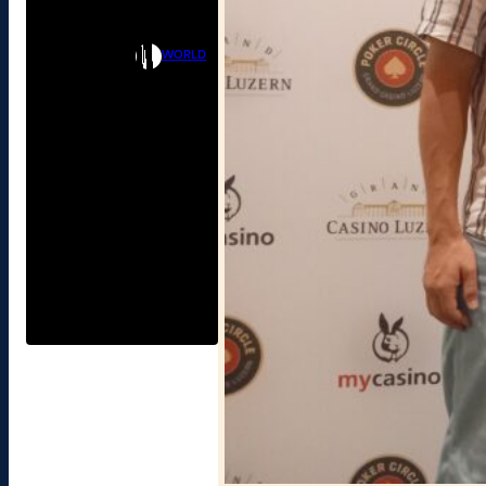
WORLD