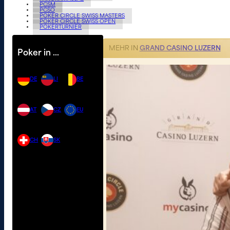
PCSM
PCSO
POKER CIRCLE SWISS MASTERS
POKER CIRCLE SWISS OPEN
POKERTURNIER
MEHR IN
GRAND CASINO LUZERN
Poker in …
DE
LI
BE
AT
CZ
EU
CH
SK