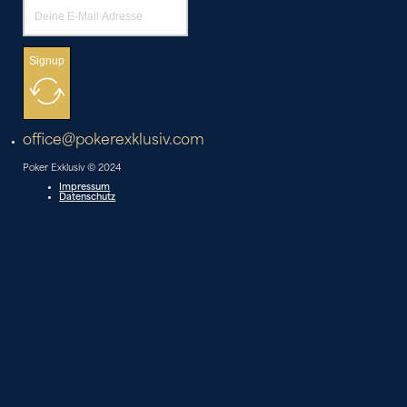
Signup
office@pokerexklusiv.com
Poker Exklusiv © 2024
Impressum
Datenschutz