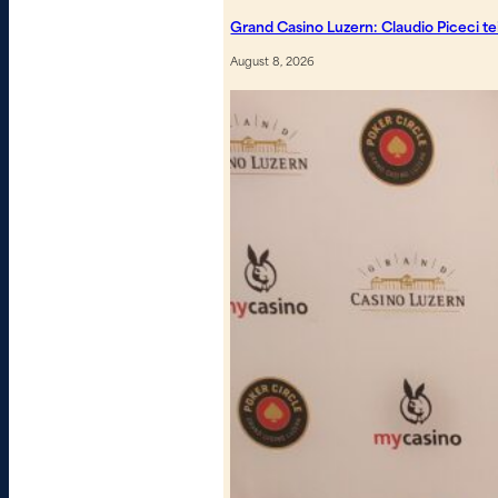
Grand Casino Luzern: Claudio Piceci te
August 8, 2026