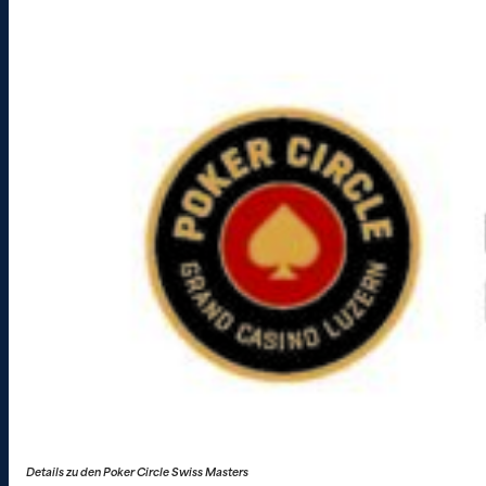
Details zu den Poker Circle Swiss Masters